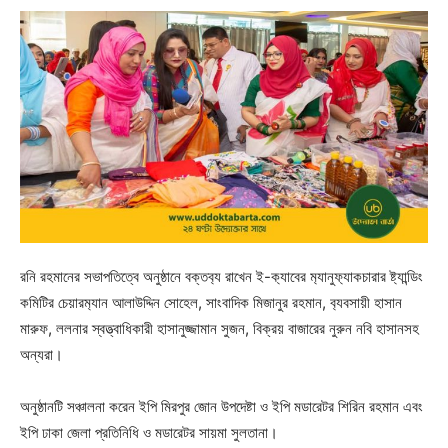
রনি রহমানের সভাপতিত্বে অনুষ্ঠানে বক্তব‍্য রাখেন ই-ক‍্যাবের ম‍্যানুফ‍্যাকচারার ষ্ট‍্যান্ডিং
কমিটির চেয়ারম‍্যান আলাউদ্দিন সোহেল, সাংবাদিক মিজানুর রহমান, ব‍্যবসায়ী হাসান
মারুফ, ললনার স্বত্ত্বাধিকারী হাসানুজ্জামান সুজন, বিক্রয় বাজারের নুরুন নবি হাসানসহ
অন্যরা।
অনুষ্ঠানটি সঞ্চালনা করেন ইপি মিরপুর জোন উপদেষ্টা ও ইপি মডারেটর শিরিন রহমান এবং
ইপি ঢাকা জেলা প্রতিনিধি ও মডারেটর সায়মা সুলতানা।