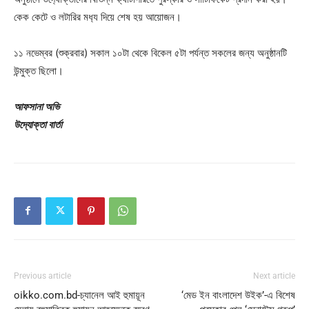
কেক কেটে ও লটারির মধ‍্য দিয়ে শেষ হয় আয়োজন।
১১ নভেম্বর (শুক্রবার) সকাল ১০টা থেকে বিকেল ৫টা পর্যন্ত সকলের জন্য অনুষ্ঠানটি
উন্মুক্ত ছিলো।
আফসানা অভি
উদ্যোক্তা বার্তা
Previous article
Next article
oikko.com.bd-চ্যানেল আই হুমায়ূন
‘মেড ইন বাংলাদেশ উইক’-এ বিশেষ