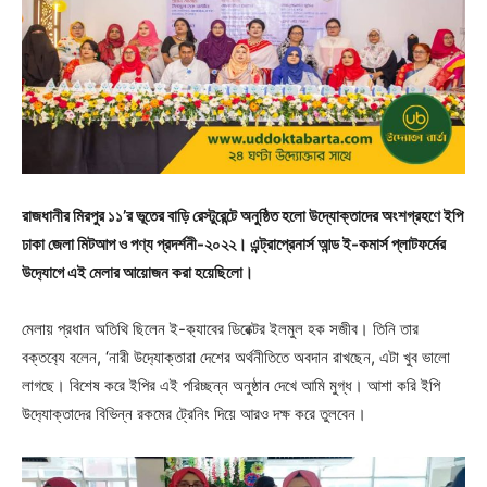
রাজধানীর মিরপুর ১১’র ভূতের বাড়ি রেস্টুরেন্টে অনুষ্ঠিত হলো উদ্যোক্তাদের অংশগ্রহণে ইপি
ঢাকা জেলা মিটআপ ও পণ্য প্রদর্শনী-২০২২। এন্ট্রাপ্রেনার্স আন্ড ই-কমার্স প্লাটফর্মের
উদ‍্যোগে এই মেলার আয়োজন করা হয়েছিলো।
মেলায় প্রধান অতিথি ছিলেন ই-ক‍্যাবের ডিরেক্টর ইলমুল হক সজীব। তিনি তার
বক্তব‍্যে বলেন, ‘নারী উদ‍্যোক্তারা দেশের অর্থনীতিতে অবদান রাখছেন, এটা খুব ভালো
লাগছে। বিশেষ করে ইপির এই পরিচ্ছন্ন অনুষ্ঠান দেখে আমি মুগ্ধ। আশা করি ইপি
উদ‍্যোক্তাদের বিভিন্ন রকমের ট্রেনিং দিয়ে আরও দক্ষ করে তুলবেন।