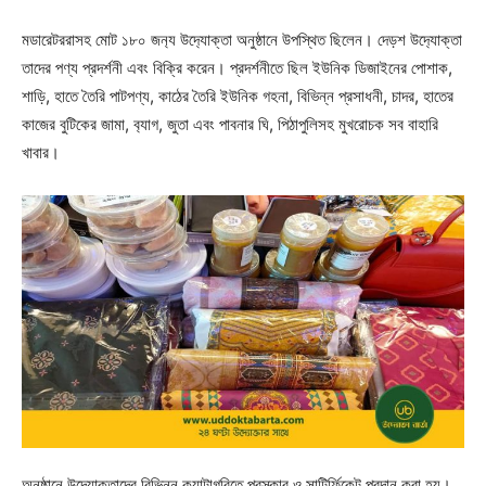
মডারেটররাসহ মোট ১৮০ জন‍্য উদ‍্যোক্তা অনুষ্ঠানে উপস্থিত ছিলেন। দেড়শ উদ‍্যোক্তা
তাদের পণ্য প্রদর্শনী এবং বিক্রি করেন। প্রদর্শনীতে ছিল ইউনিক ডিজাইনের পোশাক,
শাড়ি, হাতে তৈরি পাটপণ্য, কাঠের তৈরি ইউনিক গহনা, বিভিন্ন প্রসাধনী, চাদর, হাতের
কাজের বুটিকের জামা, ব‍্যাগ, জুতা এবং পাবনার ঘি, পিঠাপুলিসহ মুখরোচক সব বাহারি
খাবার।
অনুষ্ঠানে উদ‍্যোক্তাদের বিভিন্ন ক‍্যাটাগরিতে পুরস্কার ও সাটির্ফিকেট প্রদান করা হয়।