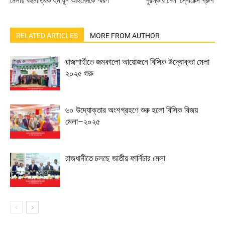
মেলায় বহুমাত্রিক হুমায়ূন আহমেদকে স্মরণ
পুরস্কার পেল ‘স্নোটেক্স গ্রুপ’
RELATED ARTICLES
MORE FROM AUTHOR
রাজশাহীতে জমকালো আয়োজনে বিসিক উদ্যোক্তা মেলা
২০২৫ শুরু
৬০ উদ্যোক্তার অংশগ্রহণে শুরু হলো বিসিক বিজয়
মেলা–২০২৫
রাজধানীতে চলছে জাতীয় ফার্নিচার মেলা