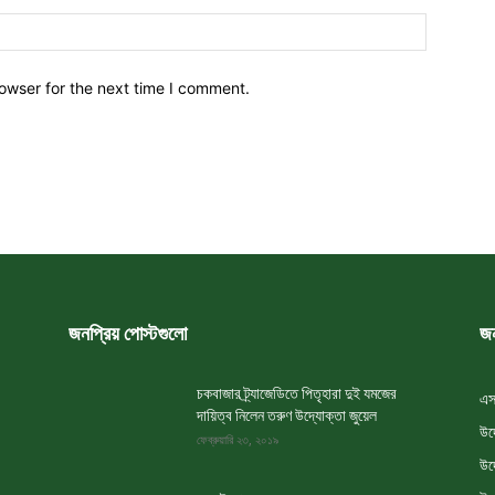
owser for the next time I comment.
জনপ্রিয় পোস্টগুলো
জন
চকবাজার ট্র্যাজেডিতে পিতৃহারা দুই যমজের
এস
দায়িত্ব নিলেন তরুণ উদ্যোক্তা জুয়েল
উদ
ফেব্রুয়ারি ২৩, ২০১৯
উদ