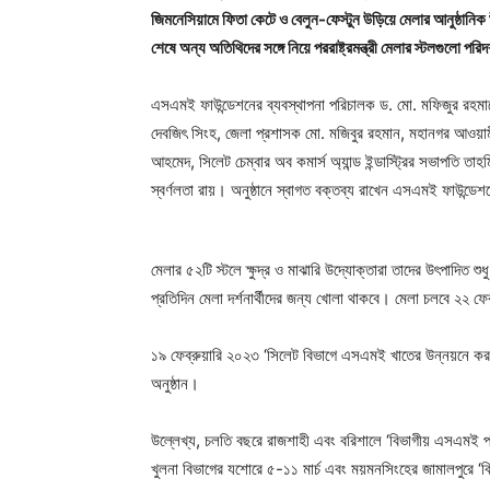
জিমনেসিয়ামে ফিতা কেটে ও বেলুন-ফেস্টুন উড়িয়ে মেলার আনুষ্ঠানিক উ
শেষে অন্য অতিথিদের সঙ্গে নিয়ে পররাষ্ট্রমন্ত্রী মেলার স্টলগুলো পরি
এসএমই ফাউন্ডেশনের ব্যবস্থাপনা পরিচালক ড. মো. মফিজুর রহমান
দেবজিৎ সিংহ, জেলা প্রশাসক মো. মজিবুর রহমান, মহানগর আওয়া
আহমেদ, সিলেট চেম্বার অব কমার্স অ্যান্ড ইন্ডাস্ট্রির সভাপতি তাহ
স্বর্ণলতা রায়। অনুষ্ঠানে স্বাগত বক্তব্য রাখেন এসএমই ফাউন্ডে
মেলার ৫২টি স্টলে ক্ষুদ্র ও মাঝারি উদ্যোক্তারা তাদের উৎপাদিত শ
প্রতিদিন মেলা দর্শনার্থীদের জন্য খোলা থাকবে। মেলা চলবে ২২ ফেব্
১৯ ফেব্রুয়ারি ২০২৩ ‘সিলেট বিভাগে এসএমই খাতের উন্নয়নে করণীয়
অনুষ্ঠান।
উল্লেখ্য, চলতি বছরে রাজশাহী এবং বরিশালে ‘বিভাগীয় এসএমই পণ
খুলনা বিভাগের যশোরে ৫-১১ মার্চ এবং ময়মনসিংহের জামালপুরে