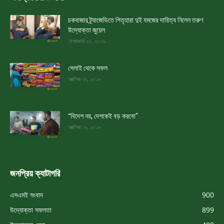
চকবাজার ট্র্যাজেডিতে পিতৃহারা দুই যমজের দায়িত্ব নিলেন তরুণ
উদ্যোক্তা জুয়েল
ফেব্রুয়ারি ২৩, ২০১৯
সেলাই থেকে সফল
অক্টোবর ২৯, ২০১৮
“বিদেশ নয়, দেশকেই বড় করবো”
অক্টোবর ১৯, ২০১৮
জনপ্রিয় ক্যাটাগরি
এসএমই সংবাদ
900
উদ্যোক্তা সফলতা
899