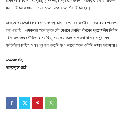
মধ্যে আছে ভোলা, চট্টগ্রাম, মুন্সিগঞ্জর, চাঁদপুর ও বরিশাল। এছাড়াও ঢাকার বিভিন্ন
স্থানে বিক্রি করছেন। মাসে ১০০ থেকে ৫০০ পিস বিক্রি হয়।
ভবিষ্যৎ পরিকল্পনা নিয়ে রুমা বলে: শুধু আমাদের পণ্যের একটা শো-রুম করার পরিকল্পনা
করে রেখেছি। এমনভাবে গড়ে তুলতে চাই যেখানে দৈনন্দিন জীবনের প্রয়োজনীয় জিনিস
থেকে শুরু করে সৌখিনতার সব কিছু সব চেয়ে কমদামে পাওয়া যাবে। মানুষ যেন
প্রতিদিনের চাহিদা ও শখ খুব কম খরচেই পূরণ করতে পারেন সেটাই আমার প্রত্যাশা।
মেহনাজ খান,
উদ্যোক্তা বার্তা