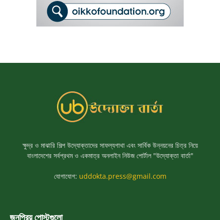
ক্ষুদ্র ও মাঝারি শিল্প উদ্যোক্তাদের সাফল্যগাথা এবং সার্বিক উন্নয়নের চিত্র নিয়ে
বাংলাদেশের সর্বপ্রথম ও একমাত্র অনলাইন নিউজ পোর্টাল "উদ্যোক্তা বার্তা"
যোগাযোগ:
uddokta.press@gmail.com
জনপ্রিয় পোস্টগুলো