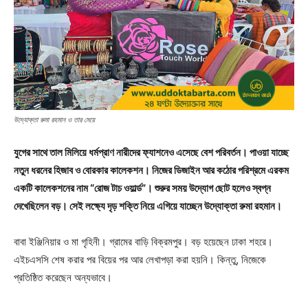
উদ্যোক্তা রুমা রহমান ও তার মেয়ে
যুগের সাথে তাল মিলিয়ে ধর্মপ্রাণ নারীদের ফ্যাশনেও এসেছে বেশ পরিবর্তন। পাওয়া যাচ্ছে
নতুন ধরনের হিজাব ও বোরকার কালেকশন। নিজের ডিজাইন আর কঠোর পরিশ্রমে এরকম
একটি কালেকশনের নাম “রোজ টাচ ওয়ার্ল্ড”। শুরুর সময় উদ্যোগ ছোট হলেও স্বপ্ন
দেখেছিলেন বড়। সেই লক্ষ্যে দৃড় শক্তি নিয়ে এগিয়ে যাচ্ছেন উদ্যোক্তা রুমা রহমান।
বাবা ইঞ্জিনিয়ার ও মা গৃহিনী। গ্রামের বাড়ি বিক্রমপুর। বড় হয়েছেন ঢাকা শহরে।
এইচএসসি শেষ করার পর বিয়ের পর আর লেখাপড়া করা হয়নি। কিন্তু, নিজেকে
প্রতিষ্ঠিত করেছেন অন্যভাবে।