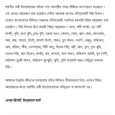
স্থানীয় নারী উদ্যোক্তারা তাঁদের পণ্য সামগ্রীর পসরা সাঁজিয়ে অংশগ্রহণ করেছেন।
এই মেলায় আয়োজন করা হয়েছিল দেশীয় আমেজে বাংলার ঐতিহ্যবাহী পিঠা উৎসব।
যেখানে বাংলাদেশের বিভিন্ন অঞ্চলের ঐতিহ্যবাহী শতাধিক রকমারি পিঠার আয়োজন করা
হয়েছিল। পিঠা উৎসবে ছিল বাহারী পিঠার আয়োজন। ভাপা, পাটি সাপটা, দুধ পাটি
সাপটা, পুলি, চানা পুলি, চন্দ্র পুলি, হ্রদয় হরণ, গোলাপ, পোয়া, ঝাল পোয়া, মালপোয়া,
গজা, মাছ, পান্তা, চিতই, মালাই চিতই, পাকন, মুগ পাকন, নকশি, খেজুর, নারিকেল,
আম, কাঁঠাল, ক্ষীর, নেলেস্তার, মিষ্টি আলু, ডিমের পিঠা, সল্টি, ঝাল, ফুল, ফুল ঝুরি,
তেলের পিঠা, ঝাল চিকেন, চাপড়ি, রুঠ, কাসাবা, ডাল পাকন, নারিকেল অঙ্গনী, মুখ শৈলী,
নারিকেল সুন্দরী পাকন, নারিকেল ঝুনঝুনি, ঝুলি, ফুলি ইত্যাদি আরও বৈচিত্র্য রকমের
পিঠা।
আমাদের দৈনন্দিন জীবনের ব্যস্ততার ফাঁকে বিভিন্ন সীমাবদ্ধতা নিয়ে এতসব পিঠার
আয়োজনের জন্য স্থানীয় নারী উদ্যোক্তাদের অভিনন্দন না জানালেই নয়।
ডেস্ক রিপোর্ট, উদ্যোক্তা বার্তা