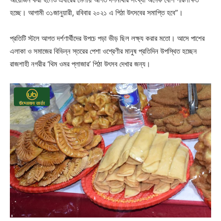
হচ্ছে। আগামী ৩১জানুয়ারী, রবিবার ২০২১ এ পিঠা উৎসবের সমাপ্তি হবে”।
প্রতিটি স্টলে আগত দর্শণার্থীদের উপচে পড়া ভীড় ছিল লক্ষ্য করার মতো। আসে পাশের
এলাকা ও সমাজের বিভিন্ন স্তরের পেশা ওশ্রেণীর মানুষ প্রতিদিন উপস্থিত হচ্ছেন
রাজশাহী নগরীর ‘থিম ওমর প্লাজার’ পিঠা উৎসব দেখার জন্য।