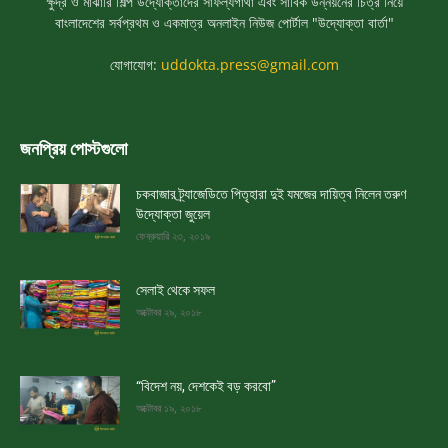
ক্ষুদ্র ও মাঝারি শিল্প উদ্যোক্তাদের সাফল্যগাথা এবং সার্বিক উন্নয়নের চিত্র নিয়ে
বাংলাদেশের সর্বপ্রথম ও একমাত্র অনলাইন নিউজ পোর্টাল "উদ্যোক্তা বার্তা"
যোগাযোগ:
uddokta.press@gmail.com
জনপ্রিয় পোস্টগুলো
চকবাজার ট্র্যাজেডিতে পিতৃহারা দুই যমজের দায়িত্ব নিলেন তরুণ
উদ্যোক্তা জুয়েল
ফেব্রুয়ারি ২৩, ২০১৯
সেলাই থেকে সফল
অক্টোবর ২৯, ২০১৮
“বিদেশ নয়, দেশকেই বড় করবো”
অক্টোবর ১৯, ২০১৮