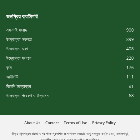
জনপ্রিয় ক্যাটাগরি
এসএমই সংবাদ
900
উদ্যোক্তা সফলতা
899
উদ্যোক্তা মেলা
408
উদ্যোক্তা সংগঠন
220
কৃষি
176
আইসিটি
111
বিদেশি উদ্যোক্তা
91
উদ্যোক্তা গবেষণা ও উদ্ভাবন
68
About Us
Contact
Terms of Use
Privacy Policy
ঐক্য আ্যলায়েন্স বাংলাদেশের পক্ষে প্রকাশক ও সম্পাদক দেওয়ার অপু মাহফুজ কর্তৃক ২৬৬, নাখালপাড়া,
তেজগাঁও, ঢাকা-১২১৫ থেকে অনলাইনে প্রকাশিত।