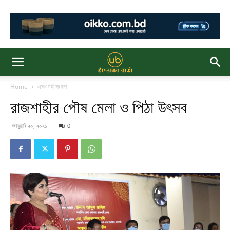
Home
এসএমই সংবাদ
রাজশাহীর পৌষ মেলা ও পিঠা উৎসব
জানুয়ারি ২০, ২০২১
0