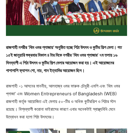
রাজশাহী নগরীর ‘থিম ওমর প্লাজায়’ অনুষ্ঠিত হচ্ছে পিঠা উৎসব ও কুটির শিল্প মেলা। গত
১৫ই জানুয়ারি শুক্রবার বিকাল ৪ টার দিকে নগরীর ‘থিম ওমর প্লাজার’ ৭ম তলায় ১৬
দিনব্যাপী এ পিঠা উৎসব ও কুটির শিল্প মেলার আয়োজন করা হয়। এই আয়োজনের
পাশাপাশি ফ্যাশন শো, নাচ, গান ইত্যাদির আয়োজন ছিল।
রাজশাহী -১ আসনের মাননীয়, আলহাজ্ব ওমর ফারুক চৌধুরী এমপি এবং ‘থিম ওমর
প্লাজা’ এবং Women Entrepreneurs of Bangladesh (WEB)
রাজশাহী কর্তৃক আয়োজিত এই মেলায় ৫০-টির ও অধিক কুটিরশিল্প ও পিঠার স্টল
রয়েছে। বিশ্বব্যাপী করোনা ভাইরাসের কারণে এবার অনেকটাই স্বাস্থ্যবিধি মেনে
উদ্বোধন করা হলো পিঠা উৎসবের।