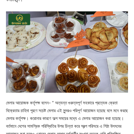
মেলার আয়োজক কর্তৃপক্ষ বলেন- ” অত্যন্ত গুরুত্বপূর্ণ সহকারে প্রত্যেক ক্রেতা
বিক্রেতার চাহিদা পূরণে সচেষ্ট মেলার এই সুন্দরও পরিপূর্ণ আয়োজন হয়েছে বলে মনে করছে
মেলার কর্তৃপক্ষ। করোনার কারণে অল্প সময়ের মধ্যে এ মেলার আয়োজন করা হয়েছে।
বর্তমানে দেশের সামগ্রিক পরিস্থিতির উপর চিন্তা করে স্বল্প পরিসরে এ পিঠা উৎসবের
আয়োজন করা হলেও এবারের মেলায় আগত দর্শনার্থীর সংখ্যা অনেক বেশি পরিলক্ষিত