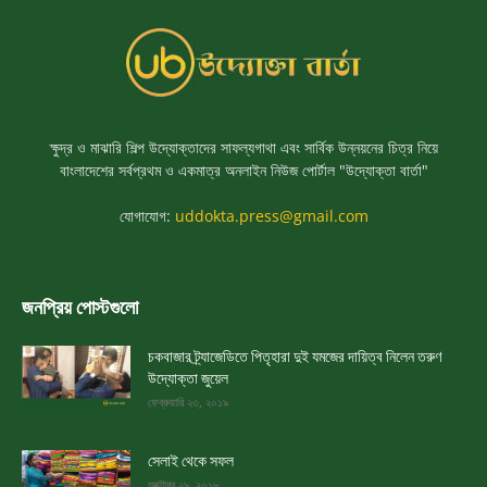
ক্ষুদ্র ও মাঝারি শিল্প উদ্যোক্তাদের সাফল্যগাথা এবং সার্বিক উন্নয়নের চিত্র নিয়ে
বাংলাদেশের সর্বপ্রথম ও একমাত্র অনলাইন নিউজ পোর্টাল "উদ্যোক্তা বার্তা"
যোগাযোগ:
uddokta.press@gmail.com
জনপ্রিয় পোস্টগুলো
চকবাজার ট্র্যাজেডিতে পিতৃহারা দুই যমজের দায়িত্ব নিলেন তরুণ
উদ্যোক্তা জুয়েল
ফেব্রুয়ারি ২৩, ২০১৯
সেলাই থেকে সফল
অক্টোবর ২৯, ২০১৮