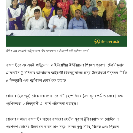
বিসিক এবং এসএমই ফাউন্ডেশনের যৌথ আয়োজনে ৫ দিনব্যাপী দুটি প্রশিক্ষণ কোর্স
রাজশাহীতে এসএমই ফাউন্ডেশন ও ইউরোপীয় ইউনিয়নের প্রিজম প্রকল্প- টেকনিক্যাল
এসিসটেন্স টু বিসিক’র আয়োজনে আইসিটি ফ্রিল্যান্সাদের জন্য উদ্যোক্তা উন্নয়ন শীর্ষক
৫ দিনব্যাপী এক প্রশিক্ষণ কোর্স শুরু হয়েছে।
রোববার (২৩ জুন) থেকে শুরু হওয়া কোর্সটি বৃহস্পতিবার (২৭ জুন) পর্যন্ত চলবে। দক্ষ
প্রশিক্ষকরা ৫ দিনব্যাপী এ কোর্স পরিচালনা করছেন।
রোববার সকালে রাজশাহীর সাহেব বাজারের হোটেল মুক্তা ইন্টারন্যাশনাল হোটেলে এ
প্রশিক্ষণ কোর্সের উদ্বোধন করেন শিল্প মন্ত্রণালয়ের যুগ্ম সচিব, বিসিক এবং প্রিজম