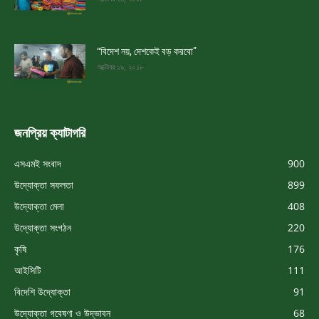
“বিদেশ নয়, দেশকেই বড় করবো”
অক্টোবর ১৯, ২০১৮
জনপ্রিয় ক্যাটাগরি
এসএমই সংবাদ
900
উদ্যোক্তা সফলতা
899
উদ্যোক্তা মেলা
408
উদ্যোক্তা সংগঠন
220
কৃষি
176
আইসিটি
111
বিদেশি উদ্যোক্তা
91
উদ্যোক্তা গবেষণা ও উদ্ভাবন
68