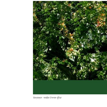
উদ্যোক্তা- সাবরিনা ইসলাম ভূঁইয়া