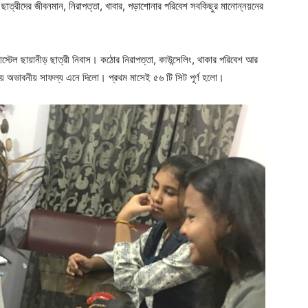
 ছাত্রীদের জীবনমান, নিরাপত্তা, খাবার, পড়াশোনার পরিবেশ সবকিছুর মানোন্নয়নের
স্টেল ছায়ানীড় ছাত্রী নিবাস। কঠোর নিরাপত্তা, কাউন্সেলিং, থাকার পরিবেশ আর
সায় অভাবনীয় সাফল্য এনে দিলো। প্রথম মাসেই ৫৬ টি সিট পূর্ণ হলো।