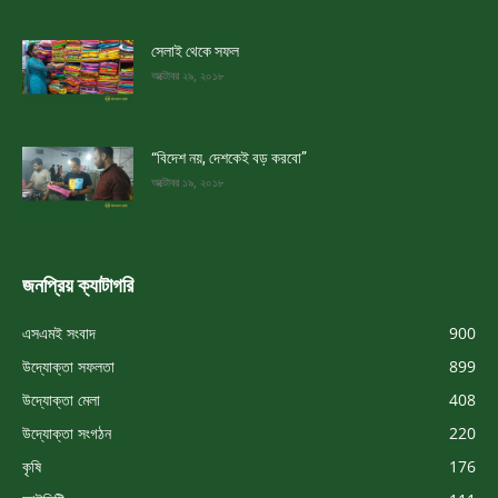
সেলাই থেকে সফল
অক্টোবর ২৯, ২০১৮
“বিদেশ নয়, দেশকেই বড় করবো”
অক্টোবর ১৯, ২০১৮
জনপ্রিয় ক্যাটাগরি
এসএমই সংবাদ
900
উদ্যোক্তা সফলতা
899
উদ্যোক্তা মেলা
408
উদ্যোক্তা সংগঠন
220
কৃষি
176