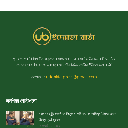
ক্ষুদ্র ও মাঝারি শিল্প উদ্যোক্তাদের সাফল্যগাথা এবং সার্বিক উন্নয়নের চিত্র নিয়ে
বাংলাদেশের সর্বপ্রথম ও একমাত্র অনলাইন নিউজ পোর্টাল "উদ্যোক্তা বার্তা"
যোগাযোগ:
uddokta.press@gmail.com
জনপ্রিয় পোস্টগুলো
চকবাজার ট্র্যাজেডিতে পিতৃহারা দুই যমজের দায়িত্ব নিলেন তরুণ
উদ্যোক্তা জুয়েল
ফেব্রুয়ারি ২৩, ২০১৯