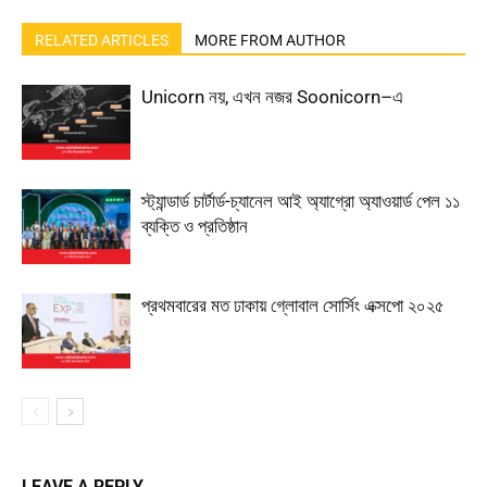
RELATED ARTICLES
MORE FROM AUTHOR
Unicorn নয়, এখন নজর Soonicorn–এ
স্ট্যান্ডার্ড চার্টার্ড-চ্যানেল আই অ্যাগ্রো অ্যাওয়ার্ড পেল ১১
ব্যক্তি ও প্রতিষ্ঠান
প্রথমবারের মত ঢাকায় গ্লোবাল সোর্সিং এক্সপো ২০২৫
LEAVE A REPLY