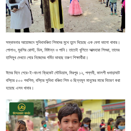
সম্ভাবনার আয়োজনে সুবিধাবঞ্চিত শিশুদের মুখে তুলে দিয়েছে এক বেলা ভালো খাবার।
পোলাও, মুরগির রোস্ট, ডিম, মিষ্টান্ন ও পানি। তাতেই খুশিতে আত্মহারা শিশুরা, তাদের
হাসিমুখ দেখতে পেরে নিজেদের গর্বিত ভাবছে তরুণ শিক্ষার্থীরা।
ঈদের দিনে শেরে-ই-বাংলা ক্রিকেট স্টেডিয়াম, মিরপুর ১২, পল্লবী, কালশী গুদাড়াঘাট
বস্তির ৫০০ পথশিশু, বস্তির সুবিধা বঞ্চিত শিশু ও ছিন্নমূল মানুষের মাঝে বিতরণ করা
হয়েছে এসব খাবার।