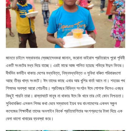
জানতে চাইলে সম্ভাবনার স্বেচ্ছাসেবকরা জানান, করোনা ভাইরাস প্রতিরোধে পুরো পৃথিবী
একটি সংকটের মধ্য দিয়ে যাচ্ছে। এরই মাঝে আজ পালিত হয়েছে পবিত্র ঈদুল ফিতর।
দীর্ঘদিন কর্মহীন থাকায় দেশের মধ্যবিত্ত, নিম্নমধ্যবিত্ত ও সুবিধা বঞ্চিত পরিবারগুলো
আছে তীব্র খাদ্য সংকটে। ঈদ তাদের কাছে এবার আর খুশির বার্তা আনে না। শহরের পথ
শিশুদের অবস্থা আরো শোচনীয়। প্রতিবছর বিভিন্ন সংগঠন ঈদে পোশাক দিলেও এবছর
কিছুই পায়নি তারা। রাস্তাঘাটে মানুষ না থাকায় ঈদে কি খাবে তার নেই কোন নিশ্চয়তা।
সুবিধাবঞ্চিত এসকল শিশুর কথা ভেবে সম্ভাবনা ইয়থ ফর বাংলাদেশের একদল স্কুল
কলেজের শিক্ষার্থীরা তাদের অনলাইন বিতর্ক প্রতিযোগিতার অংশগ্রহণের টাকা দিয়ে এক
বেলা ভালো খাবারের ব্যবস্থা করে।