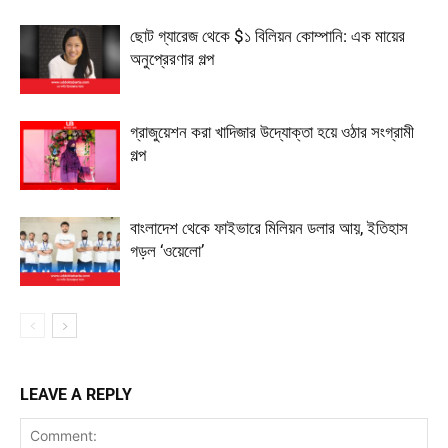
ছোট গ্যারেজ থেকে $১ বিলিয়ন কোম্পানি: এক মায়ের
অনুপ্রেরণার গল্প
গ্রাজুয়েশন করা খাদিজার উদ্যোক্তা হয়ে ওঠার সংগ্রামী
গল্প
বাংলাদেশ থেকে ফাইভারে মিলিয়ন ডলার আয়, ইতিহাস
গড়ল ‘ওয়েলো’
LEAVE A REPLY