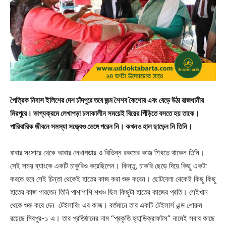
পৈত্রিক নিবাস ইলিশের দেশ চাঁদপুরে তবে জন্ম শৈশব কৈশোর এবং বেড়ে উঠা রাজধানীর
মিরপুরে। ভাগ্যক্রমে লেখাপড়া চলাকালীন সময়েই বিয়ের পিঁড়িতে বসতে হয় তাকে।
পারিবারিক জীবনে সমস্যা সত্ত্বেও ভেঙ্গে পরেন নি। কখনও হাল ছাড়েন নি তিনি।
বাবার সংসারে থেকে আবার লেখাপড়ার ও বিভিন্ন রকমের কাজ শিখতে থাকেন তিনি।
সেই সময় ব্যাংকে একটি চাকুরিও করেছিলেন। কিন্তু, চাকরি ছেড়ে দিয়ে কিছু একটা
করতে হবে সেই চিন্তা থেকেই হাতের কাজ করা শুরু করেন। ছোটবেলা থেকেই কিছু কিছু
হাতের কাজ পারতেন তিনি পাশাপাশি শখও ছিল কিছুটা হাতের কাজের প্রতি। সেইখান
থেকে শুরু করে দেন টেইলারিং এর কাজ। বর্তমানে তার একটি টেইলার্স এন্ড শোরুম
রয়েছে মিরপুর-১ এ। তার প্রতিষ্ঠানের নাম “প্রকৃতি হ্যান্ডিক্রাফটস” নামেই সবার কাছে