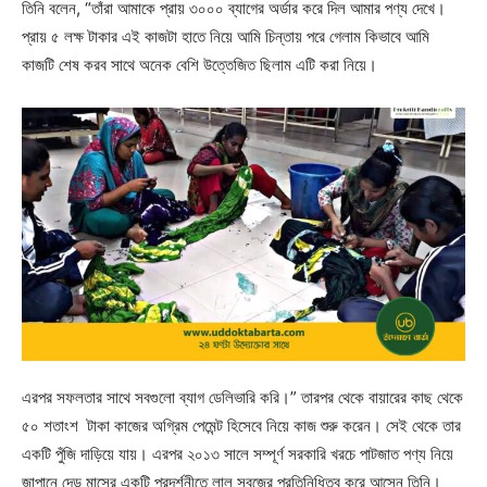
তিনি বলেন, “তাঁরা আমাকে প্রায় ৩০০০ ব্যাগের অর্ডার করে দিল আমার পণ্য দেখে।
প্রায় ৫ লক্ষ টাকার এই কাজটা হাতে নিয়ে আমি চিন্তায় পরে গেলাম কিভাবে আমি
কাজটি শেষ করব সাথে অনেক বেশি উত্তেজিত ছিলাম এটি করা নিয়ে।
এরপর সফলতার সাথে সবগুলো ব্যাগ ডেলিভারি করি।” তারপর থেকে বায়ারের কাছ থেকে
৫০ শতাংশ টাকা কাজের অগ্রিম পেমেন্ট হিসেবে নিয়ে কাজ শুরু করেন। সেই থেকে তার
একটি পুঁজি দাড়িয়ে যায়। এরপর ২০১৩ সালে সম্পূর্ণ সরকারি খরচে পাটজাত পণ্য নিয়ে
জাপানে দেড় মাসের একটি প্রদর্শনীতে লাল সবুজের প্রতিনিধিত্ব করে আসেন তিনি।