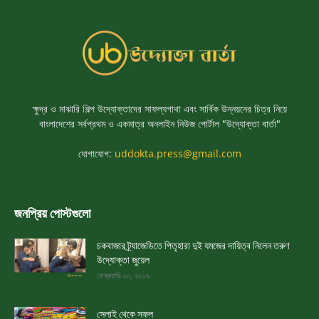
ক্ষুদ্র ও মাঝারি শিল্প উদ্যোক্তাদের সাফল্যগাথা এবং সার্বিক উন্নয়নের চিত্র নিয়ে
বাংলাদেশের সর্বপ্রথম ও একমাত্র অনলাইন নিউজ পোর্টাল "উদ্যোক্তা বার্তা"
যোগাযোগ:
uddokta.press@gmail.com
জনপ্রিয় পোস্টগুলো
চকবাজার ট্র্যাজেডিতে পিতৃহারা দুই যমজের দায়িত্ব নিলেন তরুণ
উদ্যোক্তা জুয়েল
ফেব্রুয়ারি ২৩, ২০১৯
সেলাই থেকে সফল