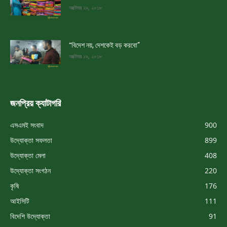
অক্টোবর ২৯, ২০১৮
“বিদেশ নয়, দেশকেই বড় করবো”
অক্টোবর ১৯, ২০১৮
জনপ্রিয় ক্যাটাগরি
এসএমই সংবাদ
900
উদ্যোক্তা সফলতা
899
উদ্যোক্তা মেলা
408
উদ্যোক্তা সংগঠন
220
কৃষি
176
আইসিটি
111
বিদেশি উদ্যোক্তা
91