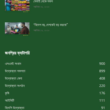
সেলাই থেকে সফল
অক্টোবর ২৯, ২০১৮
“বিদেশ নয়, দেশকেই বড় করবো”
অক্টোবর ১৯, ২০১৮
জনপ্রিয় ক্যাটাগরি
এসএমই সংবাদ
900
উদ্যোক্তা সফলতা
899
উদ্যোক্তা মেলা
408
উদ্যোক্তা সংগঠন
220
কৃষি
176
আইসিটি
111
বিদেশি উদ্যোক্তা
91