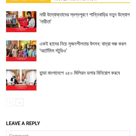
নারী উদ্যোক্তাদের স্বপ্নপূরণে শান্তিবাড়ির নতুন উদ্যোগ
‘নারীতা’
একই ছাদের নিচে সৃজনশীলতার উৎসব: যাত্রা শুরু করল
‘আর্টেমিস স্টুডিও’
হান্ডা বাংলাদেশে ২৫০ মিলিয়ন ডলার বিনিয়োগ করবে
LEAVE A REPLY