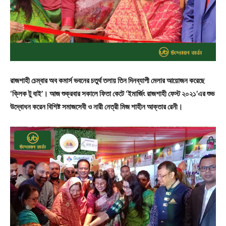
রাজশাহী চেম্বার অব কমার্স ভবনের চতুর্থ তলায় তিন দিনব্যাপী মেলার আয়োজন করেছে
‘ক্লিক টু বাই’। আজ শুক্রবার সকালে ফিতা কেটে ‘ইমার্জিং রাজশাহী ফেস্ট ২০২১’এর শুভ
উদ্বোধন করেন বিশিষ্ট সমাজসেবী ও নারী নেত্রী মিজ শাহীন আক্তার রেনী।