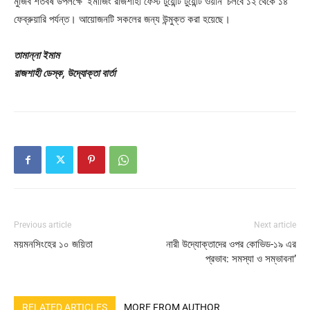
মুজিব শতবর্ষ উপলক্ষে ‘ইমার্জিং রাজশাহী ফেস্ট টুয়েন্টি টুয়েন্টি ওয়ান’ চলবে ১২ থেকে ১৪
ফেব্রুয়ারি পর্যন্ত। আয়োজনটি সকলের জন্য উন্মুক্ত করা হয়েছে।
তামান্না ইমাম
রাজশাহী ডেস্ক, উদ্যোক্তা বার্তা
Previous article
Next article
ময়মনসিংহের ১০ জয়িতা
নারী উদ্যোক্তাদের ওপর কোভিড-১৯ এর
প্রভাব: সমস্যা ও সম্ভাবনা’
RELATED ARTICLES
MORE FROM AUTHOR