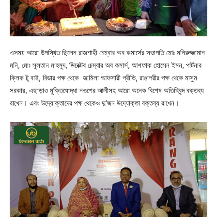
এসময় আরো উপস্থিত ছিলেন রাজশাহী চেম্বার অব কমার্সের সভাপতি মোঃ মনিরুজ্জামান
মনি, মোঃ সুলতান মাহমুদ, ডিরেক্টর চেম্বার অব কমার্স, আশফাক হোসেন ইমন, পার্টনার
ক্লিক টু বাই, বিডার পক্ষ থেকে জামিলা আফসারী প্রীতি, রাঙাপরীর পক্ষ থেকে মাসুম
সরকার, এছাড়াও মুক্তিযোদ্ধা নওশের আলীসহ আরো অনেক বিশেষ অতিথিবৃন্দ বক্তব্য
রাখেন। এবং উদ্যোক্তাদের পক্ষ থেকেও দু’জন উদ্যোক্তা বক্তব্য রাখেন।