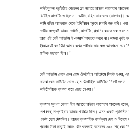
আউটলুকজ প্রতিষ্ঠার পেছনের গল্প জানতে চাইলে আনোয়ার পারভেজ 
রিটেইল মার্কেটিংয়ে ছিলাম। অটবি, রহিম আফরোজ (আগোরা)। বড় প্
আমি রহিম আফরোজ থেকে ইপিলিয়ন গ্রুপে চাকরি শুরু করি। ওরা 
সেটার লক্ষ্যেই আমরা সোর্সিং, মার্কেটিং, প্ল্যানিং করতে শুরু কর
তারা এই বেবি আইটেম ই-কমার্স আপতত করবে না।আমরা খুবই হত
ইমিডিয়েট বস যিনি আমার এখন পার্টনার তার সঙ্গে আলোচনা করে 
মাফিক গুছানো ছিল।’’
বেবি আইটেম থেকে কেন হোম টেক্সটাইল আইটেমে শিফট হওয়া, এমন
আমরা বেবি আইটেম থেকে হোম টেক্সটাইল আইটেমে শিফট হলাম। ত
আইটেমটাকে ব্যবসা খাতে বেছে নেওয়া।’
ব্যবসার মূলধন কেমন ছিল জানতে চাইলে আনোয়ার পারভেজ বলেন, 
বেশ কিছু সাপ্লাইয়ার আমার পরিচিত ছিল। এমন একটা প্রতিষ্ঠান ‘
একটা হোম টেক্সাইল। তাদের ব্যবসায়িক কার্যক্রম দেশ ও বিদেশ
প্রকার টাকা ছাড়াই লিভিং টেক্স শুরুতেই আমাদের ২০০ পিছ বেড 