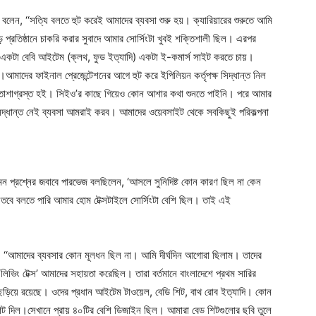
বলেন, ‘‘সত্যি বলতে হুট করেই আমাদের ব্যবসা শুরু হয়। ক্যারিয়ারের শুরুতে আমি
রতিষ্ঠানে চাকরি করার সুবাদে আমার সোর্সিংটা খুবই শক্তিশালী ছিল। এরপর
একটা বেবি আইটেম (ক্লথ, ফুড ইত্যাদি) একটা ই-কমার্স সাইট করতে চায়।
লাম।আমাদের ফাইনাল প্রেজেন্টেশনের আগে হুট করে ইপিলিয়ন কর্তৃপক্ষ সিদ্ধান্ত নিল
াশাগ্রস্ত হই। সিইও’র কাছে গিয়েও কোন আশার কথা শুনতে পাইনি। পরে আমার
সিদ্ধান্ত নেই ব্যবসা আমরাই করব। আমাদের ওয়েবসাইট থেকে সবকিছুই পরিকল্পনা
 প্রশ্নের জবাবে পারভেজ বলছিলেন, ‘আসলে সুনিদিষ্ট কোন কারণ ছিল না কেন
বে বলতে পারি আমার হোম টেক্সটাইলে সোর্সিংটা বেশি ছিল। তাই এই
‘‘আমাদের ব্যবসার কোন মূলধন ছিল না। আমি দীর্ঘদিন আগোরা ছিলাম। তাদের
লিভিং টেক্স’ আমাদের সহায়তা করেছিল। তারা বর্তমানে বাংলাদেশে প্রথম সারির
ে ছড়িয়ে রয়েছে। ওদের প্রধান আইটেম টাওয়েল, বেডি শিট, বাথ রোব ইত্যাদি। কোন
শিট দিল।সেখানে প্রায় ৪০টির বেশি ডিজাইন ছিল। আমারা বেড শিটগুলোর ছবি তুলে