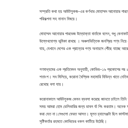
সম্প্রতি কথা হয় আউটলুকজ-এর কর্ণধার মোহাম্মদ আনোয়ার পারভে
পরিকল্পনা সহ নানান বিষয়ে।
মোহাম্মদ আনোয়ার পারভেজ উদ্যোক্তা বার্তাকে বলেন, শুধু কেনাকাটা
উল্লেখযোগ্য ভূমিকা রাখছে । অঞ্চলভিত্তিক জনপ্রিয় পণ্য নিয়ে 
যায়, যেখানে দেশের এক প্রান্তের পণ্য অনায়সে পৌঁছে যাচ্ছে আর
গণমাধ্যমের এক প্রতিবেদন অনুযায়ী, কোভিড-১৯ প্রকোপের পর 
শতাংশ। সব মিলিয়ে, করোনা বৈশ্বিক মহামারি বিভিন্ন খাতে নেতি
রেখেছে বলা যায়।
করোনাকালে আউটলুকজ কেমন ব্যবসা করেছে জানতে চাইলে তিনি বল
সময় আমরা হোম ডেলিভারির জন্য ডাবল র্যা পিং করতাম। অনেক
করা যেত না।সেগুলো ফেরত আসত। মূলত চ্যালেঞ্জটা ছিল কাস্টমা
সৃষ্টিকর্তার রহমতে কোভিডের ধকল কাটিয়ে উঠেছি।