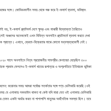
জের সঙ্গে। কোভিডকালীন সময় থেকে শুরু করে ই-কমার্স ব্যবসা, ভবিষ্যৎ
ই নয়, ই-কমার্স প্ল্যাটফর্ম দেশে ক্ষুদ্র এবং মাঝারী উদ্যোক্তা তৈরিতেও
সেই অঞ্চলের অনেককেই এখন বিভিন্ন অনলাইন প্ল্যাটফর্মে ব্যবসা করতে দেখা
েক প্রান্তে। এখানে, ক্রেতা-বিক্রেতার মাঝে কোনো মধ্যস্বত্বভোগী নেই।
২০২০ সালে অনলাইনে নিত্য প্রয়োজনীয় সামগ্রীর কেনাবেচা বেড়েছিল ৩০০
বাচক প্রভাব ফেললেও ই-কমার্স খাতের রূপান্তর ও অগ্রগতিতে ইতিবাচক ভূমিকা
েন: করোনার সময় আমরা সর্বোচ্চ সতর্কতার সঙ্গে পণ্য ডেলিভারি করেছি।ওই
 সময় যে এলাকায় লকডাউন থাকত বা কেউ যদি মারা যেত ওই এলাকায় ডেলিভারি
র তেমন একটা অর্ডার করত না পাশাপাশি মানুষের অর্থনৈতিক সমস্যা ছিল। তবে