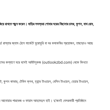
জিয়ে রাখতে পছন্দ করেন। বাড়ির সদস্যরা শোবার ঘরের বিছানার চাদর, কুশন, বাথ রোব,
রাস্তার জ্যাম ঠেলে মার্কেটে ঘুরোঘুরি বা দর কষাকষির প্রয়োজন, তাছাড়াও আছে
ই-কর্মাসের কল্যাণে ঘরে বসেই আউটলুকজ (outlookzbd.com) থেকে কিনতে
, কুশন কাভার, টেবিল ক্লথ, হ্যান্ড টাওয়েল, বেসিন টাওয়েল, হেয়ার টাওয়েল,
।
মদ আনোয়ার পারভেজ ও ফায়াদ আহমেদুল হাই। দু’জনই বেসরকারী প্রতিষ্ঠানে