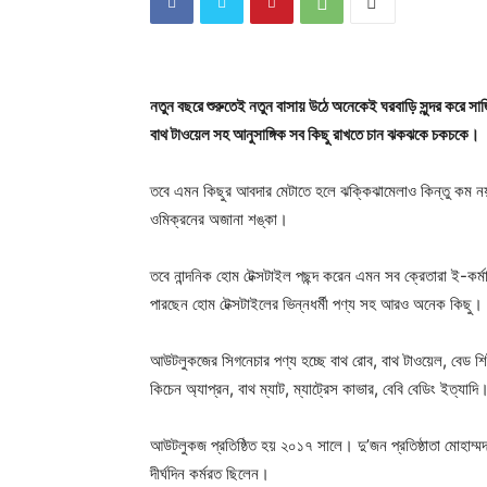
নতুন বছরে শুরুতেই নতুন বাসায় উঠে অনেকেই ঘরবাড়ি সুন্দর করে সা
বাথ টাওয়েল সহ আনুসাঙ্গিক সব কিছু রাখতে চান ঝকঝকে চকচকে।
তবে এমন কিছুর আবদার মেটাতে হলে ঝক্কিঝামেলাও কিন্তু কম নয়! 
ওমিক্রনের অজানা শঙ্কা।
তবে নান্দনিক হোম টেক্সটাইল পছন্দ করেন এমন সব ক্রেতারা 
পারছেন হোম টেক্সটাইলের ভিন্নধর্মী পণ্য সহ আরও অনেক কিছু।
আউটলুকজের সিগনেচার পণ্য হচ্ছে বাথ রোব, বাথ টাওয়েল, বেড শিট
কিচেন অ্যাপ্রন, বাথ ম্যাট, ম্যাট্রেস কাভার, বেবি বেডিং ইত্যাদি
আউটলুকজ প্রতিষ্ঠিত হয় ২০১৭ সালে। দু’জন প্রতিষ্ঠাতা মোহাম্
দীর্ঘদিন কর্মরত ছিলেন।