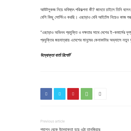
আউটলুকজ নিয়ে ভবিষ্যৎ পরিকল্পনা কী? জানতে চাইলে তিনি বল
বেশি কিছু সোর্সিংও করছি। এছাড়াও বেবি আইটেম নিয়েও কাজ শু
‘‘এছাড়াও অভিনব প্রযুক্তি ও দক্ষতার সাথে দেশের ই-কমার্সের দৃশ্
প্রযুক্তির জয়যাত্রায় এদেশের মানুষের কেনাকাটার অভ্যাসে নতু
উদ্যোক্তা বার্তা রিপোর্ট
Previous article
প্যাশন থেকে উদ্যোক্তা হয়ে ওঠা তানজিয়ার