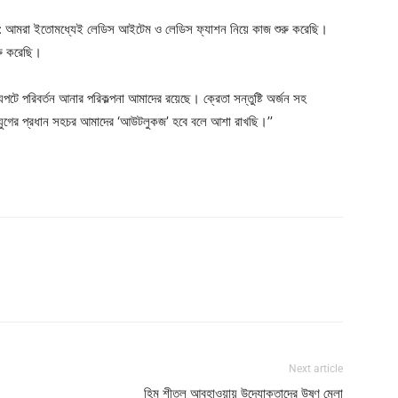
েন: আমরা ইতোমধ্যেই লেডিস আইটেম ও লেডিস ফ্যাশন নিয়ে কাজ শুরু করেছি।
রু করেছি।
যপটে পরিবর্তন আনার পরিকল্পনা আমাদের রয়েছে। ক্রেতা সন্তুষ্টি অর্জন সহ
ন যুগের প্রধান সহচর আমাদের ‘আউটলুকজ’ হবে বলে আশা রাখছি।’’
Next article
হিম শীতল আবহাওয়ায় উদ্যোক্তাদের উষ্ণ মেলা