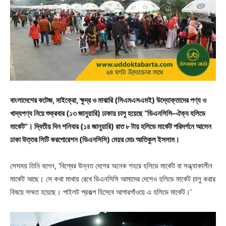
বাংলাদেশের কটেজ, মাইক্রো, ক্ষুদ্র ও মাঝারি (সিএমএসএমই) উদ্যোক্তাদের পণ্য ও
খাদ্যপণ্য নিয়ে শুক্রবার (১৩ জানুয়ারি) ঢাকায় চালু হয়েছে “ডিএনসিসি–ঐক্য হলিডে
মার্কেট”। দ্বিতীয় দিন শনিবার (১৪ জানুয়ারি) রাত ৮ টায় হলিডে মার্কেট পরিদর্শনে আসেন
ঢাকা উত্তর সিটি করপোরেশন (ডিএনসিসি) মেয়র মোঃ আতিকুল ইসলাম।
সেসময় তিনি বলেন, ‘বিশ্বের উন্নত দেশের অনেক শহরে হলিডে মার্কেট বা সন্ধ্যাকালীন
মার্কেট আছে। সে কথা মাথায় রেখে ডিএনসিসি আমাদের দেশেও হলিডে মার্কেট চালু করার
বিষয়ে সম্মত হয়েছে। পাইলট প্রকল্প হিসেবে আগারগাঁওয়ে এ হলিডে মার্কেট।’