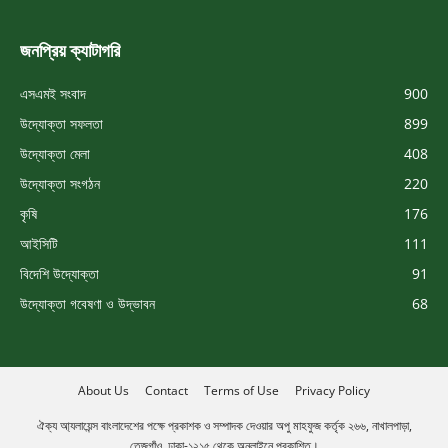
জনপ্রিয় ক্যাটাগরি
এসএমই সংবাদ
900
উদ্যোক্তা সফলতা
899
উদ্যোক্তা মেলা
408
উদ্যোক্তা সংগঠন
220
কৃষি
176
আইসিটি
111
বিদেশি উদ্যোক্তা
91
উদ্যোক্তা গবেষণা ও উদ্ভাবন
68
About Us
Contact
Terms of Use
Privacy Policy
ঐক্য আ্যলায়েন্স বাংলাদেশের পক্ষে প্রকাশক ও সম্পাদক দেওয়ার অপু মাহফুজ কর্তৃক ২৬৬, নাখালপাড়া,
তেজগাঁও, ঢাকা-১২১৫ থেকে অনলাইনে প্রকাশিত।