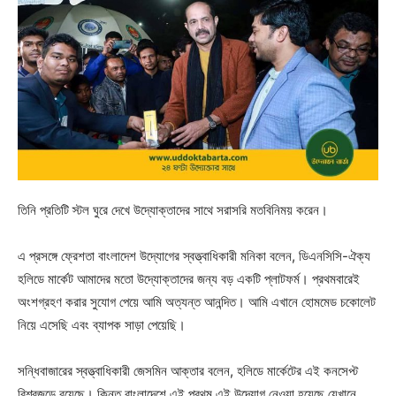
তিনি প্রতিটি স্টল ঘুরে দেখে উদ্যোক্তাদের সাথে সরাসরি মতবিনিময় করেন।
এ প্রসঙ্গে ফ্রেশতা বাংলাদেশ উদ্যোগের স্বত্ত্বাধিকারী মনিকা বলেন, ডিএনসিসি-ঐক্য
হলিডে মার্কেট আমাদের মতো উদ্যোক্তাদের জন্য বড় একটি প্লাটফর্ম। প্রথমবারেই
অংশগ্রহণ করার সুযোগ পেয়ে আমি অত্যন্ত আনন্দিত। আমি এখানে হোমমেড চকোলেট
নিয়ে এসেছি এবং ব্যাপক সাড়া পেয়েছি।
সন্ধিবাজারের স্বত্ত্বাধিকারী জেসমিন আক্তার বলেন, হলিডে মার্কেটের এই কনসেপ্ট
বিশ্বজুড়ে রয়েছে। কিন্তু বাংলাদেশে এই প্রথম এই উদ্যোগ নেওয়া হয়েছে যেখানে