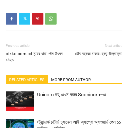
Previous article
Next article
oikko.com.bd সুরের ধারা পৌষ উৎসব
চৌদ্দ বছরের চাকরি ছেড়ে উদ্যোক্তা
১৪২৯
RELATED ARTICLES
MORE FROM AUTHOR
Unicorn নয়, এখন নজর Soonicorn–এ
স্ট্যান্ডার্ড চার্টার্ড-চ্যানেল আই অ্যাগ্রো অ্যাওয়ার্ড পেল ১১