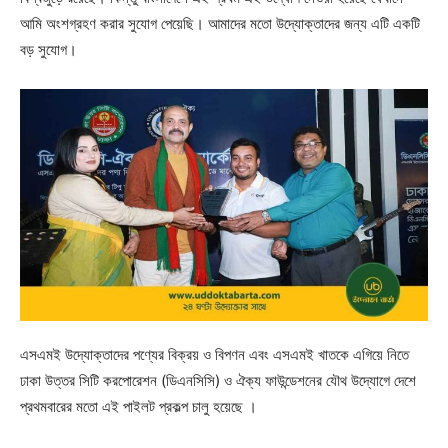
আমি অংশগ্রহণ করার সুযোগ পেয়েছি। আমাদের মতো উদ্যোক্তাদের জন্য এটি একটি
বড় সুযোগ।
এসএমই উদ্যোক্তাদের পণ্যের বিক্রয় ও বিপণন এবং এসএমই খাতকে এগিয়ে নিতে
ঢাকা উত্তর সিটি করপোরেশন (ডিএনসিসি) ও ঐক্য ফাউন্ডেশনের যৌথ উদ্যোগে দেশে
প্রথমবারের মতো এই পাইলট প্রকল্প চালু হয়েছে ।