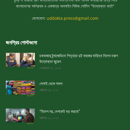
বাংলাদেশের সর্বপ্রথম ও একমাত্র অনলাইন নিউজ পোর্টাল "উদ্যোক্তা বার্তা"
যোগাযোগ:
uddokta.press@gmail.com
জনপ্রিয় পোস্টগুলো
চকবাজার ট্র্যাজেডিতে পিতৃহারা দুই যমজের দায়িত্ব নিলেন তরুণ
উদ্যোক্তা জুয়েল
ফেব্রুয়ারি ২৩, ২০১৯
সেলাই থেকে সফল
অক্টোবর ২৯, ২০১৮
“বিদেশ নয়, দেশকেই বড় করবো”
অক্টোবর ১৯, ২০১৮