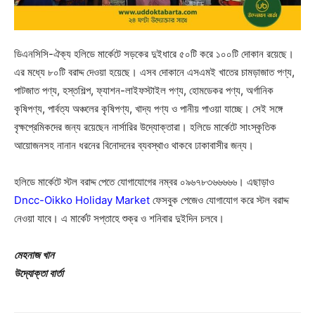
ডিএনসিসি-ঐক্য হলিডে মার্কেটে সড়কের দুইধারে ৫০টি করে ১০০টি দোকান রয়েছে।
এর মধ্যে ৮০টি বরাদ্দ দেওয়া হয়েছে। এসব দোকানে এসএমই খাতের চামড়াজাত পণ্য,
পাটজাত পণ্য, হস্তশিল্প, ফ্যাশন-লাইফস্টাইল পণ্য, হোমডেকর পণ্য, অর্গানিক
কৃষিপণ্য, পার্বত্য অঞ্চলের কৃষিপণ্য, খাদ্য পণ্য ও পানীয় পাওয়া যাচ্ছে। সেই সঙ্গে
বৃক্ষপ্রেমিকদের জন্য রয়েছেন নার্সারির উদ্যোক্তারা। হলিডে মার্কেটে সাংস্কৃতিক
আয়োজনসহ নানান ধরনের বিনোদনের ব্যবস্থাও থাকবে ঢাকাবাসীর জন্য।
হলিডে মার্কেটে স্টল বরাদ্দ পেতে যোগাযোগের নম্বর ০৯৬৭৮৩৬৬৬৬৬। এছাড়াও
Dncc-Oikko Holiday Market
ফেসবুক পেজেও যোগাযোগ করে স্টল বরাদ্দ
নেওয়া যাবে। এ মার্কেট সপ্তাহে শুক্র ও শনিবার দুইদিন চলবে।
মেহনাজ খান
উদ্যোক্তা বার্তা