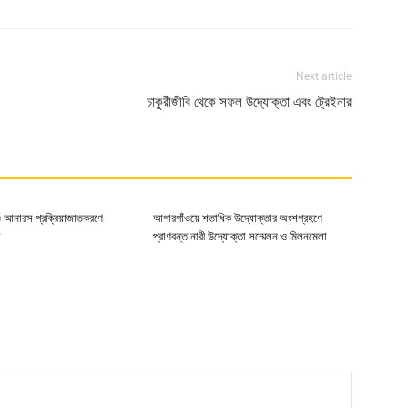
Next article
চাকুরীজীবি থেকে সফল উদ্যোক্তা এবং ট্রেইনার
 ও আনারস প্রক্রিয়াজাতকরণে
আগারগাঁওয়ে শতাধিক উদ্যোক্তার অংশগ্রহণে
া
প্রাণবন্ত নারী উদ্যোক্তা সম্মেলন ও মিলনমেলা