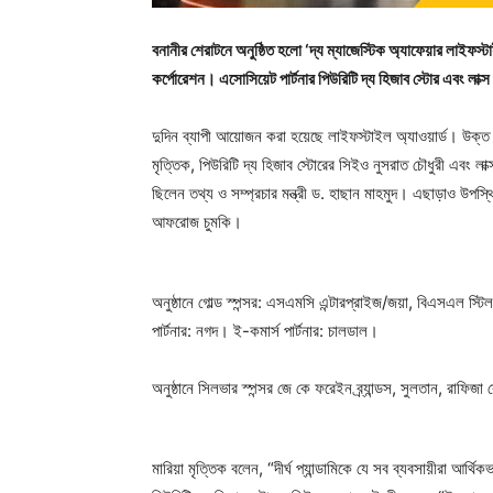
বনানীর শেরাটনে অনুষ্ঠিত হলো ‘দ্য ম্যাজেস্টিক অ্যাফেয়ার লাইফস্টা
কর্পোরেশন। এসোসিয়েট পার্টনার পিউরিটি দ্য হিজাব স্টোর এবং লাক্
দুদিন ব্যাপী আয়োজন করা হয়েছে লাইফস্টাইল অ্যাওয়ার্ড। উক্ত 
মৃত্তিক, পিউরিটি দ্য হিজাব স্টোরের সিইও নুসরাত চৌধুরী এবং লাক
ছিলেন তথ্য ও সম্প্রচার মন্ত্রী ড. হাছান মাহমুদ। এছাড়াও উপস্থিত
আফরোজ চুমকি।
অনুষ্ঠানে গোল্ড স্পন্সর: এসএমসি এন্টারপ্রাইজ/জয়া, বিএসএল স্টিল
পার্টনার: নগদ। ই-কমার্স পার্টনার: চালডাল।
অনুষ্ঠানে সিলভার স্পন্সর জে কে ফরেইন ব্র্যান্ডস, সুলতান, রাফ
মারিয়া মৃত্তিক বলেন, “দীর্ঘ প্যান্ডামিকে যে সব ব্যবসায়ীরা আর্