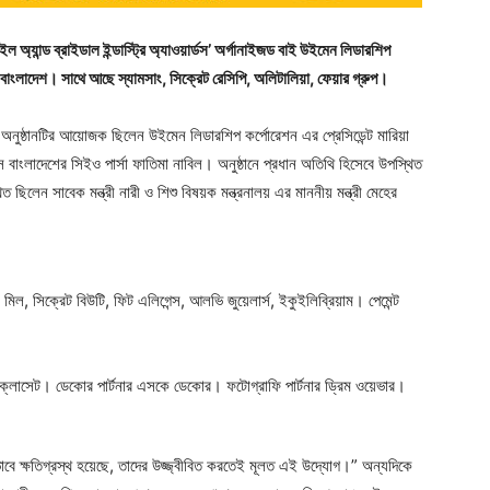
ইল অ্যান্ড ব্রাইডাল ইন্ডাস্ট্রি অ্যাওয়ার্ডস’ অর্গানাইজড বাই উইমেন লিডারশিপ
স বাংলাদেশ। সাথে আছে স্যামসাং, সিক্রেট রেসিপি, অলিটালিয়া, ফেয়ার গ্রুপ।
অনুষ্ঠানটির আয়োজক ছিলেন উইমেন লিডারশিপ কর্পোরেশন এর প্রেসিডেন্ট মারিয়া
্স বাংলাদেশের সিইও পার্সা ফাতিমা নাবিল। অনুষ্ঠানে প্রধান অতিথি হিসেবে উপস্থিত
 ছিলেন সাবেক মন্ত্রী নারী ও শিশু বিষয়ক মন্ত্রনালয় এর মাননীয় মন্ত্রী মেহের
 মিল, সিক্রেট বিউটি, ফিট এলিগেন্স, আলভি জুয়েলার্স, ইকুইলিব্রিয়াম। পেমেন্ট
িজা ক্লোসেট। ডেকোর পার্টনার এসকে ডেকোর। ফটোগ্রাফি পার্টনার ড্রিম ওয়েভার।
থিকভাবে ক্ষতিগ্রস্থ হয়েছে, তাদের উজ্জ্বীবিত করতেই মূলত এই উদ্যোগ।” অন্যদিকে