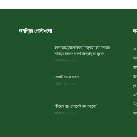
জনপ্রিয় পোস্টগুলো
জন
চকবাজার ট্র্যাজেডিতে পিতৃহারা দুই যমজের
এস
দায়িত্ব নিলেন তরুণ উদ্যোক্তা জুয়েল
উদ
ফেব্রুয়ারি ২৩, ২০১৯
উদ
উদ
সেলাই থেকে সফল
অক্টোবর ২৯, ২০১৮
কৃষ
আই
বি
“বিদেশ নয়, দেশকেই বড় করবো”
উদ
অক্টোবর ১৯, ২০১৮