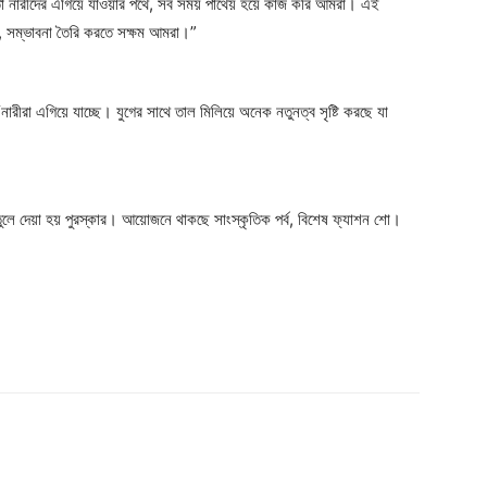
োক্তা নারীদের এগিয়ে যাওয়ার পথে, সব সময় পাথেয় হয়ে কাজ করি আমরা। এই
 সম্ভাবনা তৈরি করতে সক্ষম আমরা।”
“নারীরা এগিয়ে যাচ্ছে। যুগের সাথে তাল মিলিয়ে অনেক নতুনত্ব সৃষ্টি করছে যা
ে তুলে দেয়া হয় পুরস্কার। আয়োজনে থাকছে সাংস্কৃতিক পর্ব, বিশেষ ফ্যাশন শো।