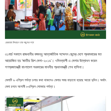
ক্রেতারা কিনছেন তার পছন্দের পণ্য
৩১মার্চ সকালে রাজধানীর বঙ্গবন্ধু আন্তর্জাতিক সম্মেলন কেন্দ্রে দেশে প্রথমবারের মত
আয়োজিত হয় ‘জাতীয় শিল্প মেলা-২০১৯’। ৭দিনব্যাপী এ মেলার উদ্বোধন করেন
গণপ্রজাতন্ত্রী বাংলাদেশ সরকারের মাননীয় প্রধানমন্ত্রী শেখ হাসিনা।
মেলাটি ৬ এপ্রিল পর্যন্ত চলার কথা থাকলেও মেলার সময় বাড়ানো হয়েছে আরো দুদিন। অর্থাৎ
মেলা চলবে আগামী ৮এপ্রিল সোমবার পর্যন্ত।