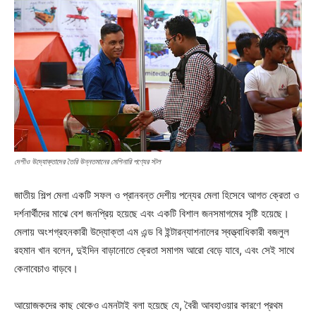
দেশীও উদ্যোক্তাদের তৈরি উন্নতমানের মেশিনারি পণ্যের স্টল
জাতীয় শিল্প মেলা একটি সফল ও প্রানবন্ত দেশীয় পন্যের মেলা হিসেবে আগত ক্রেতা ও
দর্শনার্থীদের মাঝে বেশ জনপ্রিয় হয়েছে এবং একটি বিশাল জনসমাগমের সৃষ্টি হয়েছে।
মেলায় অংশগ্রহনকারী উদ্যোক্তা এম এন্ড বি ইন্টারন্যাশনালের স্বত্ত্বাধিকারী বজলুল
রহমান খান বলেন, দুইদিন বাড়ানোতে ক্রেতা সমাগম আরো বেড়ে যাবে, এবং সেই সাথে
কেনাবেচাও বাড়বে।
আয়োজকদের কাছ থেকেও এমনটাই বলা হয়েছে যে, বৈরী আবহাওয়ার কারণে প্রথম