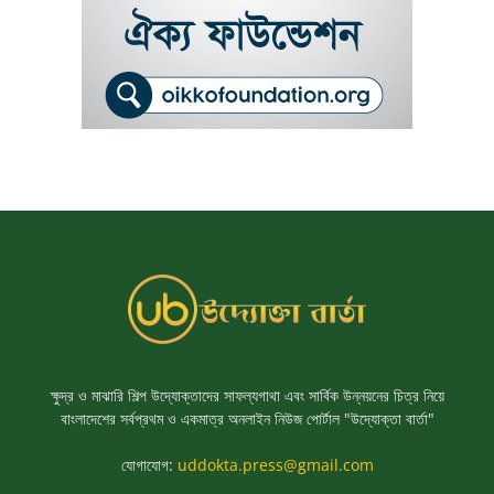
ক্ষুদ্র ও মাঝারি শিল্প উদ্যোক্তাদের সাফল্যগাথা এবং সার্বিক উন্নয়নের চিত্র নিয়ে
বাংলাদেশের সর্বপ্রথম ও একমাত্র অনলাইন নিউজ পোর্টাল "উদ্যোক্তা বার্তা"
যোগাযোগ:
uddokta.press@gmail.com