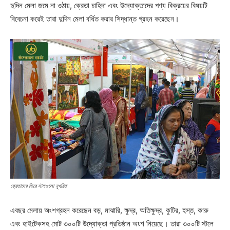
দুদিন মেলা জমে না ওঠায়, ক্রেতা চাহিদা এবং উদ্যোক্তাদের পণ্য বিক্রয়ের বিষয়টি
বিবেচনা করেই তারা দুদিন মেলা বর্ধিত করার সিদ্ধান্ত গ্রহন করেছেন।
ক্রেতাদের ভিরে স্টলগুলো মূখরিত
এবছর মেলায় অংশগ্রহন করেছেন বড়, মাঝারি, ক্ষুদ্র, অতিক্ষুদ্র, কুটির, হস্ত, কারু
এবং হাইটেকসহ মোট ৩০০টি উদ্যোক্তা প্রতিষ্ঠান অংশ নিয়েছে। তারা ৩০০টি স্টলে