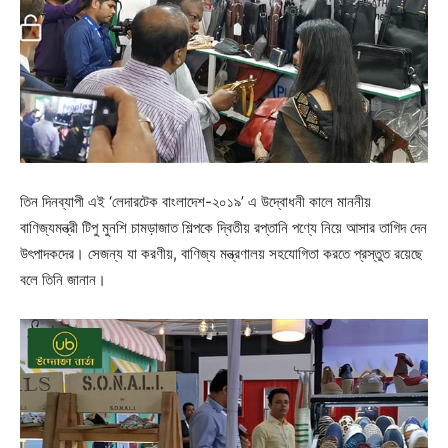
তিন দিনব্যাপী এই ‘লেদারটেক বাংলাদেশ-২০১৯’ এ উদ্বোধনী কালে মাননীয়
বাণিজ্যমন্ত্রী টিপু মুনশি চামড়াজাত শিল্পকে দ্বিতীয় রপ্তানি পণ্যে নিয়ে আসার তাগিদ দেন
উৎপাদকদের। সেজন্য যা করণীয়, বাণিজ্য মন্ত্রণালয় সহযোগিতা করতে প্রস্তুত রয়েছে
বলে তিনি জানান।