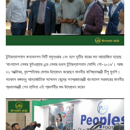
ইন্টারন্যাশনাল কনভেনশন সিটি বসুন্ধরার ১নং হলে তৃতীয় বারের মত আয়োজিত হয়েছে
‘বাংলাদেশ লেদার ফুটওয়্যার এন্ড লেদার গুডস ইন্টারন্যাশনাল সোর্সিং শো-২০১৯’। আজ
৩১ অক্টোবর, বৃহস্পতিবার মেলার উদ্বোধন করেছেন মাননীয় বাণিজ্যমন্ত্রী টিপু মুনশি।
গতকাল বঙ্গবন্ধু আন্তর্জাতিক সম্মেলন কেন্দ্রে গণপ্রজাতন্ত্রী বাংলাদেশ সরকারের মাননীয়
প্রধানমন্ত্রী শেখ হাসিনা এই প্রদর্শনীর শুভ উদ্বোধন করেন