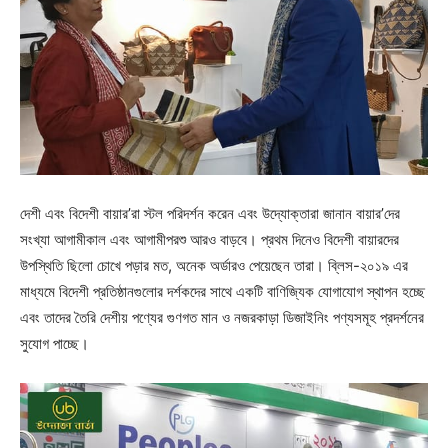
দেশী এবং বিদেশী বায়ার’রা স্টল পরিদর্শন করেন এবং উদ্যোক্তারা জানান বায়ার’দের
সংখ্যা আগামীকাল এবং আগামীপরশু আরও বাড়বে। প্রথম দিনেও বিদেশী বায়ারদের
উপস্থিতি ছিলো চোখে পড়ার মত, অনেক অর্ডারও পেয়েছেন তারা। ব্লিস-২০১৯ এর
মাধ্যমে বিদেশী প্রতিষ্ঠানগুলোর দর্শকদের সাথে একটি বাণিজ্যিক যোগাযোগ স্থাপন হচ্ছে
এবং তাদের তৈরি দেশীয় পণ্যের গুণগত মান ও নজরকাড়া ডিজাইনিং পণ্যসমূহ প্রদর্শনের
সুযোগ পাচ্ছে।