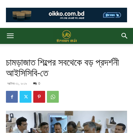
চামড়াজাত শিল্পের সবথেকে বড় প্রদর্শনী
আইসিসিবি-তে
অক্টোবর ৩১, ২০১৯
0