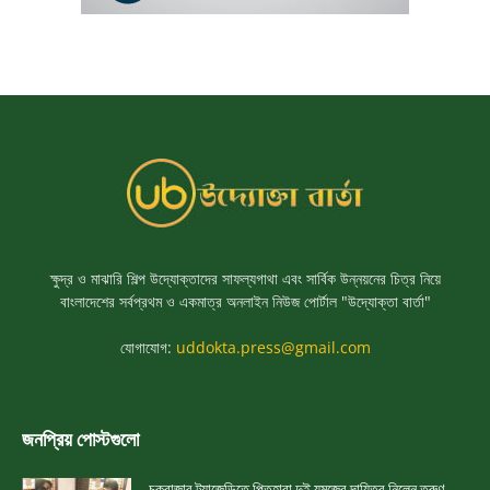
ক্ষুদ্র ও মাঝারি শিল্প উদ্যোক্তাদের সাফল্যগাথা এবং সার্বিক উন্নয়নের চিত্র নিয়ে
বাংলাদেশের সর্বপ্রথম ও একমাত্র অনলাইন নিউজ পোর্টাল "উদ্যোক্তা বার্তা"
যোগাযোগ:
uddokta.press@gmail.com
জনপ্রিয় পোস্টগুলো
চকবাজার ট্র্যাজেডিতে পিতৃহারা দুই যমজের দায়িত্ব নিলেন তরুণ