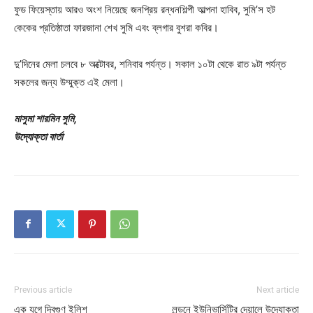
ফুড ফিয়েস্তায় আরও অংশ নিয়েছে জনপ্রিয় রন্ধনশিল্পী আল্পনা হাবিব, সুমি’স হট
কেকের প্রতিষ্ঠাতা ফারজানা শেখ সুমি এবং ব্লগার বুশরা কবির।
দু’দিনের মেলা চলবে ৮ অক্টোবর, শনিবার পর্যন্ত। সকাল ১০টা থেকে রাত ৯টা পর্যন্ত
সকলের জন্য উম্মুক্ত এই মেলা।
মাসুমা শারমিন সুমি,
উদ্যোক্তা বার্তা
Previous article
Next article
এক যুগে দ্বিগুণ ইলিশ
লন্ডনে ইউনিভার্সিটির দেয়ালে উদ‍্যোক্তা