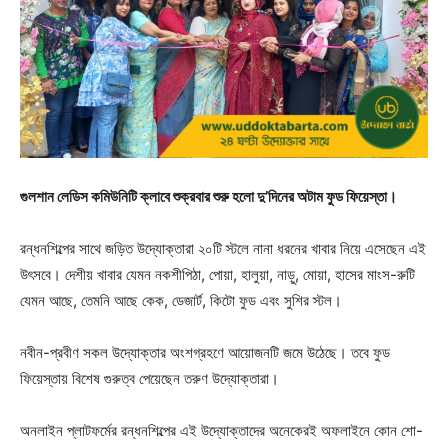
গুলশান লেডিস কমিউনিটি ক্লাবে শুক্রবার শুরু হলো দু’দিনের অটাম ফুড ফিয়েস্তা।
রন্ধনশিল্পের সাথে জড়িত উদ্যোক্তারা ২০টি স্টলে নানা ধরনের খাবার নিয়ে এসেছেন এই
উৎসবে। দেশীয় খাবার যেমন নকশীপিঠা, পোয়া, হালুয়া, নাড়ু, মোয়া, হাসের মাংস-রুটি
যেমন আছে, তেমনি আছে কেক, ডেজার্ট, কিটো ফুড এবং সুশির স্টল।
নবীন-প্রবীণ সকল উদ্যোক্তার অংশগ্রহণে আয়োজনটি জমে উঠেছে। তবে ফুড
ফিয়েস্তায় বিশেষ গুরুত্ব পেয়েছেন তরুণ উদ্যোক্তারা।
অনলাইন প্লাটফর্মের রন্ধনশিল্পের এই উদ্যোক্তাদের অনেকেরই অফলাইনে কোন শো-