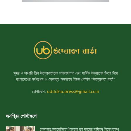
ক্ষুদ্র ও মাঝারি শিল্প উদ্যোক্তাদের সাফল্যগাথা এবং সার্বিক উন্নয়নের চিত্র নিয়ে
বাংলাদেশের সর্বপ্রথম ও একমাত্র অনলাইন নিউজ পোর্টাল "উদ্যোক্তা বার্তা"
যোগাযোগ:
uddokta.press@gmail.com
জনপ্রিয় পোস্টগুলো
চকবাজার ট্র্যাজেডিতে পিতৃহারা দুই যমজের দায়িত্ব নিলেন তরুণ