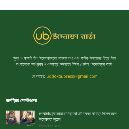
ক্ষুদ্র ও মাঝারি শিল্প উদ্যোক্তাদের সাফল্যগাথা এবং সার্বিক উন্নয়নের চিত্র নিয়ে
বাংলাদেশের সর্বপ্রথম ও একমাত্র অনলাইন নিউজ পোর্টাল "উদ্যোক্তা বার্তা"
যোগাযোগ:
uddokta.press@gmail.com
জনপ্রিয় পোস্টগুলো
চকবাজার ট্র্যাজেডিতে পিতৃহারা দুই যমজের দায়িত্ব নিলেন তরুণ
উদ্যোক্তা জুয়েল
ফেব্রুয়ারি ২৩, ২০১৯