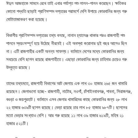
ঈদুল আজহাকে সামনে রেখে তাই এবার পর্যাপ্ত পশু লালন-পালন করেছেন। ক্ষতিকর
কোনো পদ্ধতি ছাড়াই প্রাণিসম্পদ দপ্তরের পরামর্শে দেশি উপায়ে কোরবানির জন্য গরু
মোটাতাজাকরণ করা হয়েছে।
বিভাগীয় প্রাণিসম্পদ দপ্তরের তথ্য বলছে, নানান চ্যালেঞ্জ থাকার পরও রাজশাহী পশু
পালনে স্বয়ংসম্পূর্ণ হয়ে উঠেছে নীরবেই। এই অবস্থা করোনার দুই বছর আগেও ছিল
না। এটি রাজশাহীর একটি অনন্য সাফল্য। বর্তমানে দেশের মধ্যে কোরবানির জন্য
সবচেয়ে বেশি ছাগল রয়েছে রাজশাহীতে। এছাড়া কোরবানির জন্য চাহিদার চেয়েও গরু
উদ্বৃত্ত রয়েছে।
তাদের তথ্যমতে, রাজশাহী বিভাগের আট জেলায় এক লাখ ৩০ হাজার ২৬৫ জন খামারি
রয়েছেন। জেলাগুলো হচ্ছে- রাজশাহী, নাটোর, নওগাঁ, চাঁপাইনবাবগঞ্জ, পাবনা, সিরাজগঞ্জ,
বগুড়া ও জয়পুরহাট। বর্তমানে এসব জেলার খামারিদের কাছে কোরবানির জন্য ২৮ লাখ
২২ হাজার ৬৩৯টি ছাগল রয়েছে। ভেড়া রয়েছে চার লাখ ৮৫ হাজার ৯৮৭টি। ছাগলের
মতো ভেড়ার সংখ্যাও বেশি। আর গরু রয়েছে ১১ লাখ ৩৯ হাজার ৬১৯টি, মহিষ ২১
হাজার ৫২১টি।