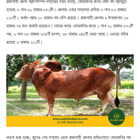
রাজশাহী জেলা প্রাণিসম্পদ দপ্তরের তথ্য বলছে, কোরবানির জন্য মোট পশু প্রস্তুত
হয়েছে ৩ লাখ ৯২ হাজার ৮৫২টি। জেলায় এবার সম্ভাব্য চাহিদা ৩ লাখ ৮২ হাজার
১১৮টি। অর্থাৎ প্রায় ১০ হাজার পশু বেশি রয়েছে। রাজশাহী জেলার ৯ উপজেলায় ১৬
হাজার ৭৯ জন খামারি রয়েছেন। তাদের কাছে কোরবানির জন্য ১ লাখ ২১ হাজার ৩৭২টি
গরু, ২ লাখ ৩৩ হাজার ২৩৫টি ছাগল, ৩৮ হাজার ২৪৫টি ভেড়া আছে। এছাড়া মহিষ
রয়েছে ৩ হাজার ২১১টি।
ধারণা করা হচ্ছে, জুনের শেষ সপ্তাহ থেকে রাজশাহী জেলার হাটগুলোতে কোরবানির পশু