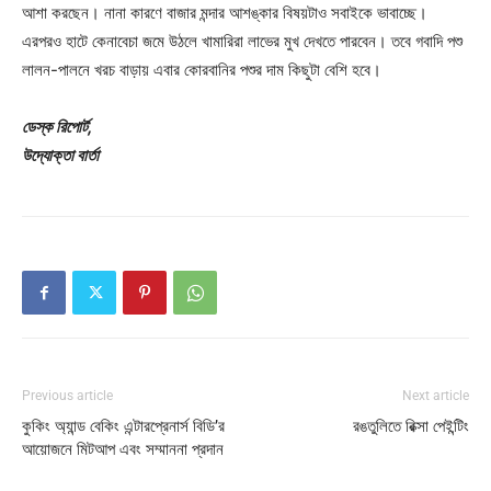
আশা করছেন। নানা কারণে বাজার মন্দার আশঙ্কার বিষয়টাও সবাইকে ভাবাচ্ছে।
এরপরও হাটে কেনাবেচা জমে উঠলে খামারিরা লাভের মুখ দেখতে পারবেন। তবে গবাদি পশু
লালন-পালনে খরচ বাড়ায় এবার কোরবানির পশুর দাম কিছুটা বেশি হবে।
ডেস্ক রিপোর্ট,
উদ্যোক্তা বার্তা
Previous article
Next article
কুকিং অ্যান্ড বেকিং এন্টারপ্রেনার্স বিডি’র
রঙতুলিতে রিক্সা পেইন্টিং
আয়োজনে মিটআপ এবং সম্মাননা প্রদান