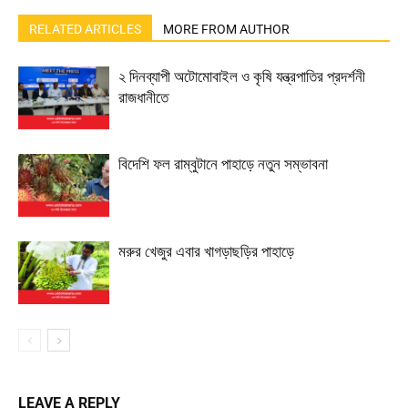
RELATED ARTICLES
MORE FROM AUTHOR
২ দিনব্যাপী অটোমোবাইল ও কৃষি যন্ত্রপাতির প্রদর্শনী
রাজধানীতে
বিদেশি ফল রাম্বুটানে পাহাড়ে নতুন সম্ভাবনা
মরুর খেজুর এবার খাগড়াছড়ির পাহাড়ে
LEAVE A REPLY