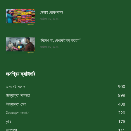
সেলাই থেকে সফল
অক্টোবর ২৯, ২০১৮
“বিদেশ নয়, দেশকেই বড় করবো”
অক্টোবর ১৯, ২০১৮
জনপ্রিয় ক্যাটাগরি
এসএমই সংবাদ
900
উদ্যোক্তা সফলতা
899
উদ্যোক্তা মেলা
408
উদ্যোক্তা সংগঠন
220
কৃষি
176
আইসিটি
111