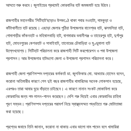
আসতে শুরু করবে। জুলাইয়ের প্রথমেই কোরবানির হাট জমজমাট হয়ে উঠবে।
রাজশাহীর মহানগরীর ‘সিটিহাট’ছাড়াও উপকণ্ঠে থাকা পবার নওহাটা, দামকুড়া ও
কাঁটাখালীতে হাট রয়েছে। এছাড়া জেলার পুঠিয়া উপজেলার বানেশ্বর হাট, ঝলমলিয়া হাট,
গোদাগাড়ীর কাঁকনহাট ও মহিষালবাড়ি হাট, বাগমারার ভবানীগঞ্জ ও তাহেরপুর হাট, দুর্গাপুর
হাট, মোহনপুরের কেশরহাট ও সাবাইহাট, তানোরের চৌবাড়িয়া ও মুণ্ডুমালা হাট
উল্লেখযোগ্য। সিটিহাট পরিচালনা করে রাজশাহী সিটি করপোরেশন ও পবা উপজেলা
প্রশাসন। আর উপজেলার হাটগুলো জেলা ও উপজেলা প্রশাসন পরিচালনা করে।
রাজশাহী জেলা প্রাণিসম্পদ দপ্তরের কর্মকর্তা ডা. জুলফিকার মো. আখতার হোসেন বলেন,
করোনা অতিমারীর কারণে গেল দুই বছর রাজশাহীর খামারিদের অনেক লোকসান হয়েছে,
এরপরও তারা আবার ঘুরে দাঁড়াতে চাইছেন। এ কারণে নানান সংকট মোকাবিলা করে
কোরবানির জন্য পশু লালন-পালন করেছেন। দেশি গরু দিয়েই এবার কোরবানির চাহিদা
পূরণ সম্ভব। প্রাণিসম্পদ দপ্তরের পরামর্শ নিয়ে স্বাস্থ্যসম্মত পদ্ধতিতে গরু মোটাতাজা
করা হয়েছে।
প্রশ্নের জবাবে তিনি জানান, করোনা না থাকায় এবার ভালো দাম পাবেন বলে খামারিরা