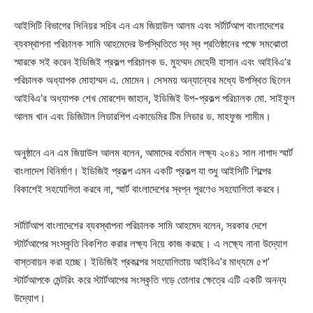
আইসিটি বিভাগের সিনিয়র সচিব এন এম জিয়াউল আলম এবং সর্টার্টআপ বাংলাদেশের
ব্যবস্থাপনা পরিচালক সামি আহমেদের উপস্থিতিতে স্ব স্ব প্রতিষ্ঠানের পক্ষে সমঝোতা
স্মারকে সই করেন ইডিজিই প্রকল্প পরিচালক ড. মুহম্মদ মেহেদী হাসান এবং আইবিএ’র
পরিচালক অধ্যাপক মোহাম্মদ এ. মোমেন। সেসময় অন্যান্যের মধ্যে উপস্থিত ছিলেন
আইবিএ’র অধ্যাপক শেখ মোরশেদ জাহান, ইডিজিই উপ-প্রকল্প পরিচালক মো. সাইফুল
আলম খান এবং ডিজিটাল লিডারশিপ একাডেমির টিম লিডার ড. মাহফুজ শামীম।
অনুষ্ঠানে এন এম জিয়াউল আলম বলেন, আমাদের বর্তমান লক্ষ্য ২০৪১ সাল নাগাদ স্মার্ট
বাংলাদেশ বিনির্মাণ। ইডিজিই প্রকল্প এমন একটি প্রকল্প যা শুধু আইসিটি শিল্পের
বিকাশেই সহযোগিতা করবে না, স্মার্ট বাংলাদেশের স্বপ্ন পূরণেও সহযোগিতা করবে।
সর্টার্টআপ বাংলাদেশের ব্যবস্থাপনা পরিচালক সামি আহমেদ বলেন, সরকার দেশে
স্টার্টআপের সংস্কৃতি বিকশিত করার লক্ষ্য নিয়ে কাজ করছে। এ লক্ষ্যে নানা উদ্যোগ
বাস্তবায়ন করা হচ্ছে। ইডিজিই প্রকল্পের সহযোগিতায় আইবিএ’র মাধ্যমে ৫শ’
স্টার্টআপকে মেন্টরিং করে স্টার্টআপের সংস্কৃতি গড়ে তোলার ক্ষেত্রে এটি একটি অনন্য
উদ্যোগ।