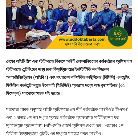
দেশের আইটি শিল্প এবং স্টার্টআপের বিকাশে আইটি কোম্পানিগুলোর কর্মকর্তাদের প্রশিক্ষণ ও
স্টার্টআপের মেন্টরিংয়ের জন্য ঢাকা বিশ্বদ্যিালয়ের ইনস্টিটিউট অব বিজনেস
অ্যাডমিনিস্ট্রেশন (আইবিএ) এবং বাংলাদেশ কম্পিউটার কাউন্সিলের (বিসিসি) এনহেন্সিং
ডিজিটাল গভর্নমেন্ট অ্যান্ড ইকোনমি (ইডিজিই) প্রকল্পের মধ্যে আজ বৃহস্পতিবার (২২
ডিসেম্বর) সমঝোতা স্মারক সই হয়েছে।
সমঝোতা স্মারক অনুসারে আইটি প্রতিষ্ঠানের ৫শ শীর্ষ কর্মকর্তাকে আইবিএ’র ‘সিএক্সও’
এবং ২ হাজার ৫শ জন মধ্যম স্তরের কর্মকর্তাকে অ্যাডভান্সড সার্টিফিকেশন ফর
ম্যানেজমেন্ট প্রফেশনালস (এসিএমপি) কোর্সে প্রশিক্ষণ দেওয়া হবে। এছাড়াও ৫শ
স্টার্টআপ উদ্যোক্তাকে মেন্টরিং এর মাধ্যমে সহায়তা করবে আইবিএ।