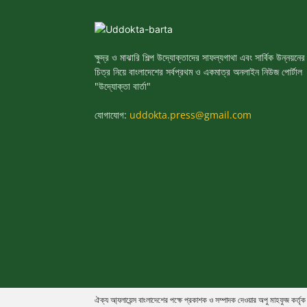
ক্ষুদ্র ও মাঝারি শিল্প উদ্যোক্তাদের সাফল্যগাথা এবং সার্বিক উন্নয়নের
চিত্র নিয়ে বাংলাদেশের সর্বপ্রথম ও একমাত্র অনলাইন নিউজ পোর্টাল
"উদ্যোক্তা বার্তা"
যোগাযোগ:
uddokta.press@gmail.com
ঐক্য আ্যলায়েন্স বাংলাদেশের পক্ষে প্রকাশক ও সম্পাদক দেওয়ার অপু মাহফুজ কর্