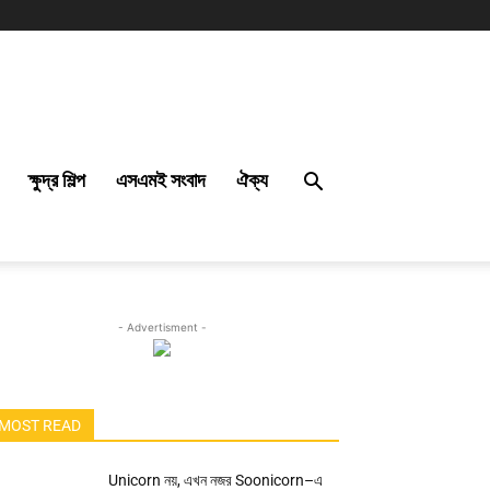
ক্ষুদ্র শিল্প
এসএমই সংবাদ
ঐক্য
- Advertisment -
MOST READ
Unicorn নয়, এখন নজর Soonicorn–এ