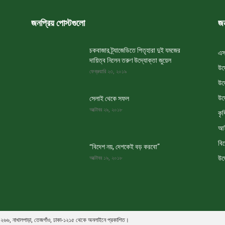
জনপ্রিয় পোস্টগুলো
জন
চকবাজার ট্র্যাজেডিতে পিতৃহারা দুই যমজের
এস
দায়িত্ব নিলেন তরুণ উদ্যোক্তা জুয়েল
উদ
ফেব্রুয়ারি ২৩, ২০১৯
উদ
উদ
সেলাই থেকে সফল
অক্টোবর ২৯, ২০১৮
কৃষ
আই
বি
“বিদেশ নয়, দেশকেই বড় করবো”
উদ
অক্টোবর ১৯, ২০১৮
তৃক ২৬৬, নাখালপাড়া, তেজগাঁও, ঢাকা-১২১৫ থেকে অনলাইনে প্রকাশিত।