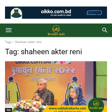
Tags
Shaheen akter reni
Tag:
shaheen akter reni
ঐক্য