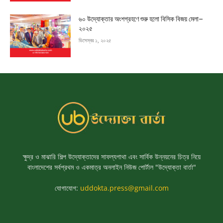
৬০ উদ্যোক্তার অংশগ্রহণে শুরু হলো বিসিক বিজয় মেলা–
২০২৫
ডিসেম্বর ১, ২০২৫
ক্ষুদ্র ও মাঝারি শিল্প উদ্যোক্তাদের সাফল্যগাথা এবং সার্বিক উন্নয়নের চিত্র নিয়ে
বাংলাদেশের সর্বপ্রথম ও একমাত্র অনলাইন নিউজ পোর্টাল "উদ্যোক্তা বার্তা"
যোগাযোগ:
uddokta.press@gmail.com