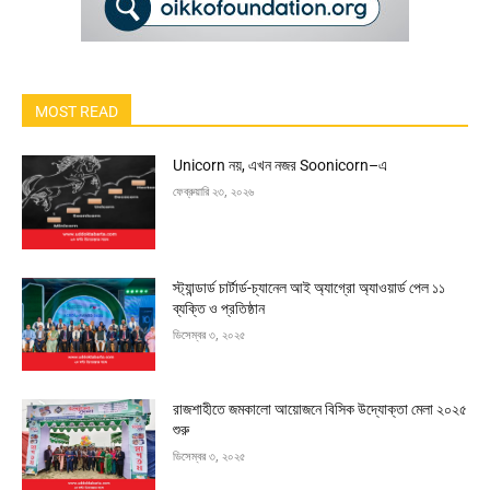
MOST READ
Unicorn নয়, এখন নজর Soonicorn–এ
ফেব্রুয়ারি ২৩, ২০২৬
স্ট্যান্ডার্ড চার্টার্ড-চ্যানেল আই অ্যাগ্রো অ্যাওয়ার্ড পেল ১১
ব্যক্তি ও প্রতিষ্ঠান
ডিসেম্বর ৩, ২০২৫
রাজশাহীতে জমকালো আয়োজনে বিসিক উদ্যোক্তা মেলা ২০২৫
শুরু
ডিসেম্বর ৩, ২০২৫