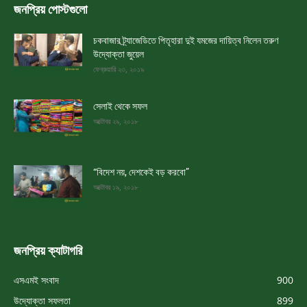
জনপ্রিয় পোস্টগুলো
চকবাজার ট্র্যাজেডিতে পিতৃহারা দুই যমজের দায়িত্ব নিলেন তরুণ
উদ্যোক্তা জুয়েল
ফেব্রুয়ারি ২৩, ২০১৯
সেলাই থেকে সফল
অক্টোবর ২৯, ২০১৮
“বিদেশ নয়, দেশকেই বড় করবো”
অক্টোবর ১৯, ২০১৮
জনপ্রিয় ক্যাটাগরি
এসএমই সংবাদ
900
উদ্যোক্তা সফলতা
899