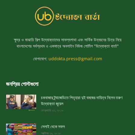
ক্ষুদ্র ও মাঝারি শিল্প উদ্যোক্তাদের সাফল্যগাথা এবং সার্বিক উন্নয়নের চিত্র নিয়ে
বাংলাদেশের সর্বপ্রথম ও একমাত্র অনলাইন নিউজ পোর্টাল "উদ্যোক্তা বার্তা"
যোগাযোগ:
uddokta.press@gmail.com
জনপ্রিয় পোস্টগুলো
চকবাজার ট্র্যাজেডিতে পিতৃহারা দুই যমজের দায়িত্ব নিলেন তরুণ
উদ্যোক্তা জুয়েল
ফেব্রুয়ারি ২৩, ২০১৯
সেলাই থেকে সফল
অক্টোবর ২৯, ২০১৮