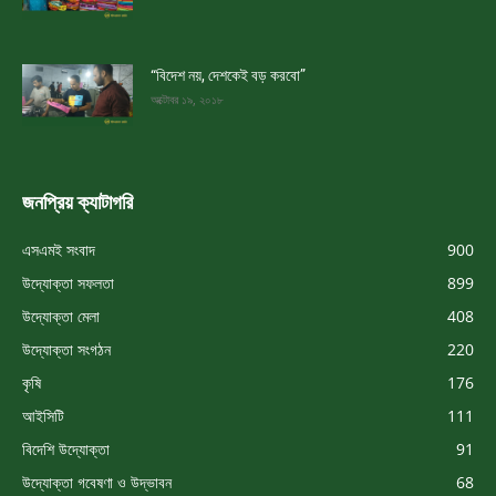
“বিদেশ নয়, দেশকেই বড় করবো”
অক্টোবর ১৯, ২০১৮
জনপ্রিয় ক্যাটাগরি
এসএমই সংবাদ
900
উদ্যোক্তা সফলতা
899
উদ্যোক্তা মেলা
408
উদ্যোক্তা সংগঠন
220
কৃষি
176
আইসিটি
111
বিদেশি উদ্যোক্তা
91
উদ্যোক্তা গবেষণা ও উদ্ভাবন
68