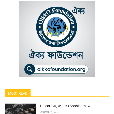
MOST READ
Unicorn নয়, এখন নজর Soonicorn–এ
ফেব্রুয়ারি ২৩, ২০২৬