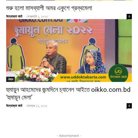
শুরু হলো মাসব্যাপী অমর একুশে গ্রন্থমেলা
উদ্যোক্তা বার্তা
-
ফেব্রুয়ারি ২, ২০২৩
0
ঐক্য
হুমায়ুন আহমেদের জন্মদিনে চ্যানেল আইতে oikko.com.bd
‘হুমায়ূন মেলা’
উদ্যোক্তা বার্তা
-
নভেম্বর ১২, ২০২২
0
- Advertisment -