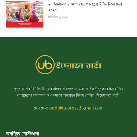
৬০ উদ্যোক্তার অংশগ্রহণে শুরু হলো বিসিক বিজয় মেলা–
২০২৫
ডিসেম্বর ১, ২০২৫
ক্ষুদ্র ও মাঝারি শিল্প উদ্যোক্তাদের সাফল্যগাথা এবং সার্বিক উন্নয়নের চিত্র নিয়ে
বাংলাদেশের সর্বপ্রথম ও একমাত্র অনলাইন নিউজ পোর্টাল "উদ্যোক্তা বার্তা"
যোগাযোগ:
uddokta.press@gmail.com
জনপ্রিয় পোস্টগুলো