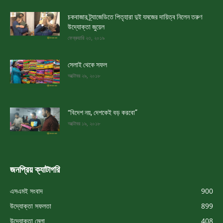
চকবাজার ট্র্যাজেডিতে পিতৃহারা দুই যমজের দায়িত্ব নিলেন তরুণ
উদ্যোক্তা জুয়েল
ফেব্রুয়ারি ২৩, ২০১৯
সেলাই থেকে সফল
অক্টোবর ২৯, ২০১৮
“বিদেশ নয়, দেশকেই বড় করবো”
অক্টোবর ১৯, ২০১৮
জনপ্রিয় ক্যাটাগরি
এসএমই সংবাদ
900
উদ্যোক্তা সফলতা
899
উদ্যোক্তা মেলা
408