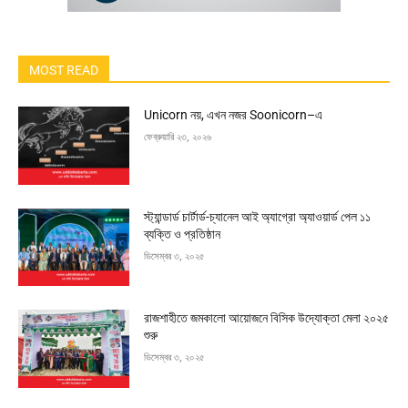
MOST READ
Unicorn নয়, এখন নজর Soonicorn–এ
ফেব্রুয়ারি ২৩, ২০২৬
স্ট্যান্ডার্ড চার্টার্ড-চ্যানেল আই অ্যাগ্রো অ্যাওয়ার্ড পেল ১১
ব্যক্তি ও প্রতিষ্ঠান
ডিসেম্বর ৩, ২০২৫
রাজশাহীতে জমকালো আয়োজনে বিসিক উদ্যোক্তা মেলা ২০২৫
শুরু
ডিসেম্বর ৩, ২০২৫