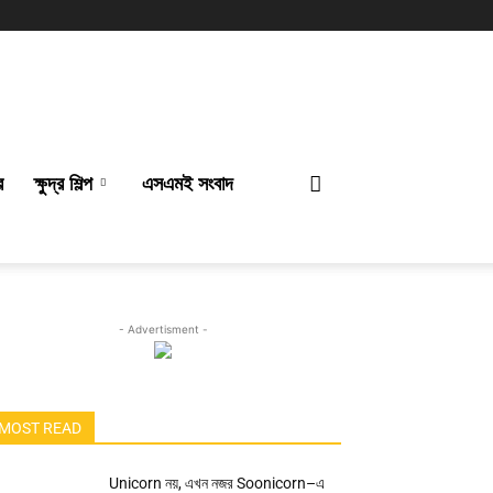
র
ক্ষুদ্র শিল্প
এসএমই সংবাদ
- Advertisment -
MOST READ
Unicorn নয়, এখন নজর Soonicorn–এ