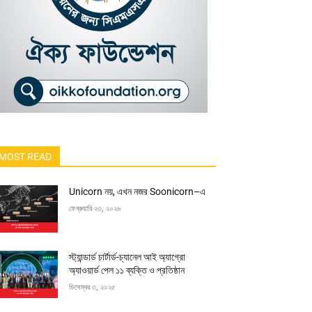
MOST READ
Unicorn নয়, এখন নজর Soonicorn–এ
ফেব্রুয়ারি ২৩, ২০২৬
স্ট্যান্ডার্ড চার্টার্ড-চ্যানেল আই অ্যাগ্রো
অ্যাওয়ার্ড পেল ১১ ব্যক্তি ও প্রতিষ্ঠান
ডিসেম্বর ৩, ২০২৫