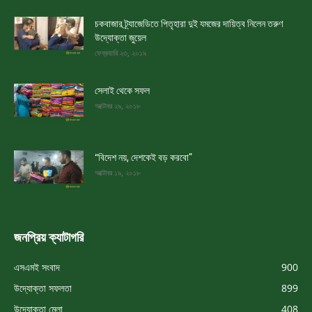
চকবাজার ট্র্যাজেডিতে পিতৃহারা দুই যমজের দায়িত্ব নিলেন তরুণ
উদ্যোক্তা জুয়েল
ফেব্রুয়ারি ২৩, ২০১৯
সেলাই থেকে সফল
অক্টোবর ২৯, ২০১৮
“বিদেশ নয়, দেশকেই বড় করবো”
অক্টোবর ১৯, ২০১৮
জনপ্রিয় ক্যাটাগরি
এসএমই সংবাদ
900
উদ্যোক্তা সফলতা
899
উদ্যোক্তা মেলা
408