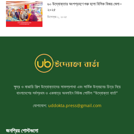
৬০ উদ্যোক্তার অংশগ্রহণে শুরু হলো বিসিক বিজয় মেলা–
২০২৫
ডিসেম্বর ১, ২০২৫
ক্ষুদ্র ও মাঝারি শিল্প উদ্যোক্তাদের সাফল্যগাথা এবং সার্বিক উন্নয়নের চিত্র নিয়ে
বাংলাদেশের সর্বপ্রথম ও একমাত্র অনলাইন নিউজ পোর্টাল "উদ্যোক্তা বার্তা"
যোগাযোগ:
uddokta.press@gmail.com
জনপ্রিয় পোস্টগুলো