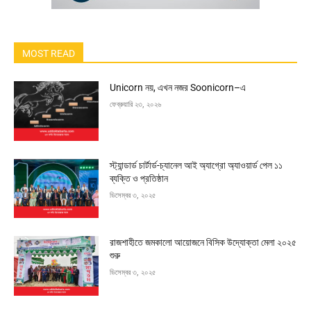
MOST READ
Unicorn নয়, এখন নজর Soonicorn–এ
ফেব্রুয়ারি ২৩, ২০২৬
স্ট্যান্ডার্ড চার্টার্ড-চ্যানেল আই অ্যাগ্রো অ্যাওয়ার্ড পেল ১১
ব্যক্তি ও প্রতিষ্ঠান
ডিসেম্বর ৩, ২০২৫
রাজশাহীতে জমকালো আয়োজনে বিসিক উদ্যোক্তা মেলা ২০২৫
শুরু
ডিসেম্বর ৩, ২০২৫