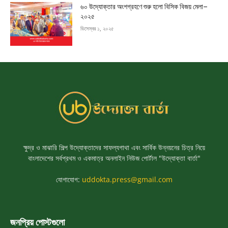
৬০ উদ্যোক্তার অংশগ্রহণে শুরু হলো বিসিক বিজয় মেলা–
২০২৫
ডিসেম্বর ১, ২০২৫
ক্ষুদ্র ও মাঝারি শিল্প উদ্যোক্তাদের সাফল্যগাথা এবং সার্বিক উন্নয়নের চিত্র নিয়ে
বাংলাদেশের সর্বপ্রথম ও একমাত্র অনলাইন নিউজ পোর্টাল "উদ্যোক্তা বার্তা"
যোগাযোগ:
uddokta.press@gmail.com
জনপ্রিয় পোস্টগুলো