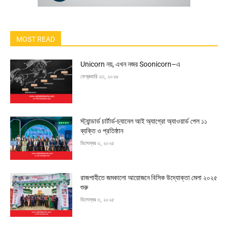
MOST READ
Unicorn নয়, এখন নজর Soonicorn–এ
ফেব্রুয়ারি ২৩, ২০২৬
স্ট্যান্ডার্ড চার্টার্ড-চ্যানেল আই অ্যাগ্রো অ্যাওয়ার্ড পেল ১১
ব্যক্তি ও প্রতিষ্ঠান
ডিসেম্বর ৩, ২০২৫
রাজশাহীতে জমকালো আয়োজনে বিসিক উদ্যোক্তা মেলা ২০২৫
শুরু
ডিসেম্বর ৩, ২০২৫