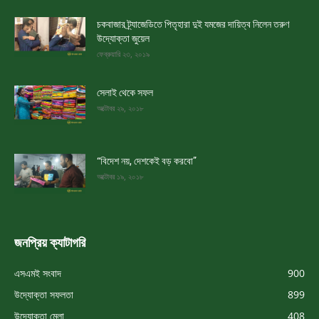
চকবাজার ট্র্যাজেডিতে পিতৃহারা দুই যমজের দায়িত্ব নিলেন তরুণ
উদ্যোক্তা জুয়েল
ফেব্রুয়ারি ২৩, ২০১৯
সেলাই থেকে সফল
অক্টোবর ২৯, ২০১৮
“বিদেশ নয়, দেশকেই বড় করবো”
অক্টোবর ১৯, ২০১৮
জনপ্রিয় ক্যাটাগরি
এসএমই সংবাদ
900
উদ্যোক্তা সফলতা
899
উদ্যোক্তা মেলা
408