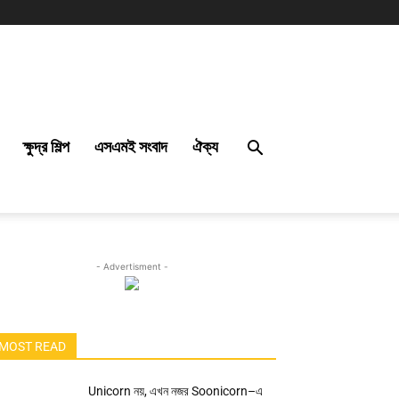
ক্ষুদ্র শিল্প
এসএমই সংবাদ
ঐক্য
- Advertisment -
MOST READ
Unicorn নয়, এখন নজর Soonicorn–এ