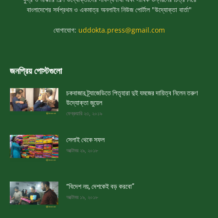
বাংলাদেশের সর্বপ্রথম ও একমাত্র অনলাইন নিউজ পোর্টাল "উদ্যোক্তা বার্তা"
যোগাযোগ:
uddokta.press@gmail.com
জনপ্রিয় পোস্টগুলো
চকবাজার ট্র্যাজেডিতে পিতৃহারা দুই যমজের দায়িত্ব নিলেন তরুণ
উদ্যোক্তা জুয়েল
ফেব্রুয়ারি ২৩, ২০১৯
সেলাই থেকে সফল
অক্টোবর ২৯, ২০১৮
“বিদেশ নয়, দেশকেই বড় করবো”
অক্টোবর ১৯, ২০১৮