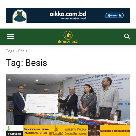
Tags
Besis
Tag:
Besis
Featured