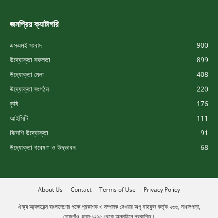
জনপ্রিয় ক্যাটাগরি
এসএমই সংবাদ
900
উদ্যোক্তা সফলতা
899
উদ্যোক্তা মেলা
408
উদ্যোক্তা সংগঠন
220
কৃষি
176
আইসিটি
111
বিদেশি উদ্যোক্তা
91
উদ্যোক্তা গবেষণা ও উদ্ভাবন
68
About Us
Contact
Terms of Use
Privacy Policy
ঐক্য আ্যলায়েন্স বাংলাদেশের পক্ষে প্রকাশক ও সম্পাদক দেওয়ার অপু মাহফুজ কর্তৃক ২৬৬, নাখালপাড়া,
তেজগাঁও, ঢাকা-১২১৫ থেকে অনলাইনে প্রকাশিত।