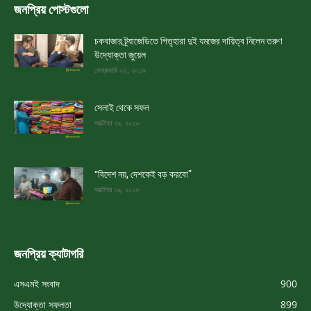
জনপ্রিয় পোস্টগুলো
চকবাজার ট্র্যাজেডিতে পিতৃহারা দুই যমজের দায়িত্ব নিলেন তরুণ
উদ্যোক্তা জুয়েল
ফেব্রুয়ারি ২৩, ২০১৯
সেলাই থেকে সফল
অক্টোবর ২৯, ২০১৮
“বিদেশ নয়, দেশকেই বড় করবো”
অক্টোবর ১৯, ২০১৮
জনপ্রিয় ক্যাটাগরি
এসএমই সংবাদ
900
উদ্যোক্তা সফলতা
899