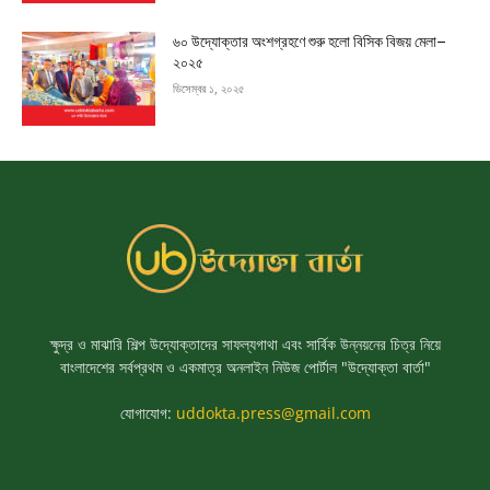
৬০ উদ্যোক্তার অংশগ্রহণে শুরু হলো বিসিক বিজয় মেলা–
২০২৫
ডিসেম্বর ১, ২০২৫
ক্ষুদ্র ও মাঝারি শিল্প উদ্যোক্তাদের সাফল্যগাথা এবং সার্বিক উন্নয়নের চিত্র নিয়ে
বাংলাদেশের সর্বপ্রথম ও একমাত্র অনলাইন নিউজ পোর্টাল "উদ্যোক্তা বার্তা"
যোগাযোগ:
uddokta.press@gmail.com