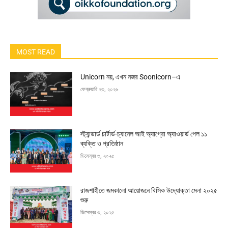
MOST READ
Unicorn নয়, এখন নজর Soonicorn–এ
ফেব্রুয়ারি ২৩, ২০২৬
স্ট্যান্ডার্ড চার্টার্ড-চ্যানেল আই অ্যাগ্রো অ্যাওয়ার্ড পেল ১১
ব্যক্তি ও প্রতিষ্ঠান
ডিসেম্বর ৩, ২০২৫
রাজশাহীতে জমকালো আয়োজনে বিসিক উদ্যোক্তা মেলা ২০২৫
শুরু
ডিসেম্বর ৩, ২০২৫