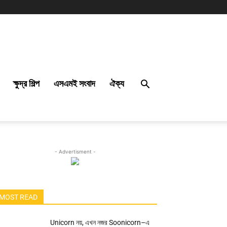
ক্ষুদ্র শিল্প
এসএমই সংবাদ
ঐক্য
- Advertisment -
MOST READ
Unicorn নয়, এখন নজর Soonicorn–এ