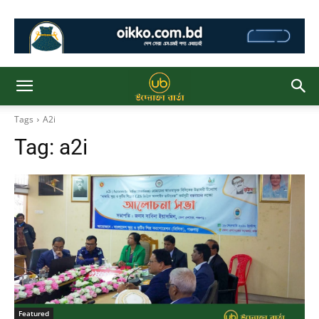
Tags
A2i
Tag:
a2i
Featured