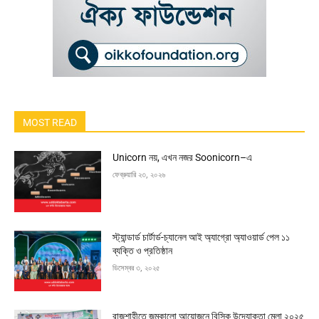
MOST READ
Unicorn নয়, এখন নজর Soonicorn–এ
ফেব্রুয়ারি ২৩, ২০২৬
স্ট্যান্ডার্ড চার্টার্ড-চ্যানেল আই অ্যাগ্রো অ্যাওয়ার্ড পেল ১১
ব্যক্তি ও প্রতিষ্ঠান
ডিসেম্বর ৩, ২০২৫
রাজশাহীতে জমকালো আয়োজনে বিসিক উদ্যোক্তা মেলা ২০২৫