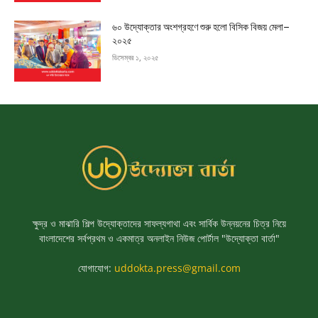
৬০ উদ্যোক্তার অংশগ্রহণে শুরু হলো বিসিক বিজয় মেলা–
২০২৫
ডিসেম্বর ১, ২০২৫
ক্ষুদ্র ও মাঝারি শিল্প উদ্যোক্তাদের সাফল্যগাথা এবং সার্বিক উন্নয়নের চিত্র নিয়ে
বাংলাদেশের সর্বপ্রথম ও একমাত্র অনলাইন নিউজ পোর্টাল "উদ্যোক্তা বার্তা"
যোগাযোগ:
uddokta.press@gmail.com