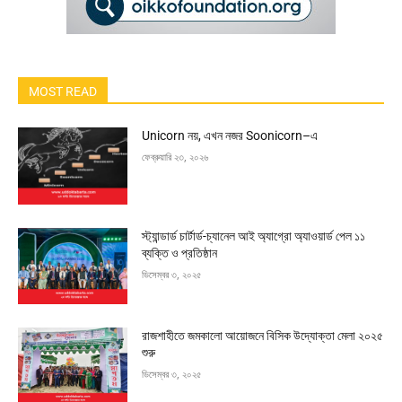
MOST READ
Unicorn নয়, এখন নজর Soonicorn–এ
ফেব্রুয়ারি ২৩, ২০২৬
স্ট্যান্ডার্ড চার্টার্ড-চ্যানেল আই অ্যাগ্রো অ্যাওয়ার্ড পেল ১১
ব্যক্তি ও প্রতিষ্ঠান
ডিসেম্বর ৩, ২০২৫
রাজশাহীতে জমকালো আয়োজনে বিসিক উদ্যোক্তা মেলা ২০২৫
শুরু
ডিসেম্বর ৩, ২০২৫