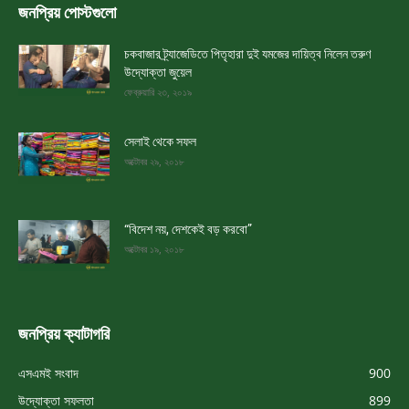
জনপ্রিয় পোস্টগুলো
চকবাজার ট্র্যাজেডিতে পিতৃহারা দুই যমজের দায়িত্ব নিলেন তরুণ
উদ্যোক্তা জুয়েল
ফেব্রুয়ারি ২৩, ২০১৯
সেলাই থেকে সফল
অক্টোবর ২৯, ২০১৮
“বিদেশ নয়, দেশকেই বড় করবো”
অক্টোবর ১৯, ২০১৮
জনপ্রিয় ক্যাটাগরি
এসএমই সংবাদ
900
উদ্যোক্তা সফলতা
899