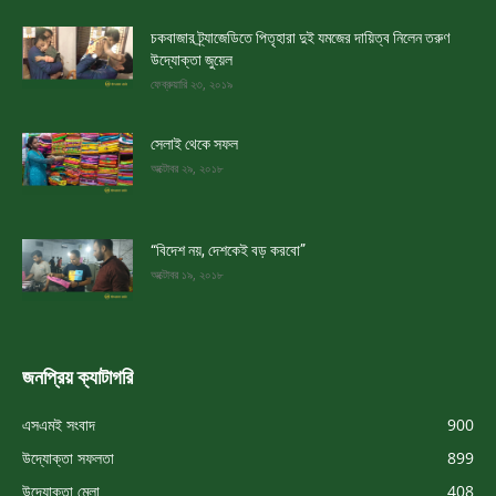
চকবাজার ট্র্যাজেডিতে পিতৃহারা দুই যমজের দায়িত্ব নিলেন তরুণ
উদ্যোক্তা জুয়েল
ফেব্রুয়ারি ২৩, ২০১৯
সেলাই থেকে সফল
অক্টোবর ২৯, ২০১৮
“বিদেশ নয়, দেশকেই বড় করবো”
অক্টোবর ১৯, ২০১৮
জনপ্রিয় ক্যাটাগরি
এসএমই সংবাদ
900
উদ্যোক্তা সফলতা
899
উদ্যোক্তা মেলা
408