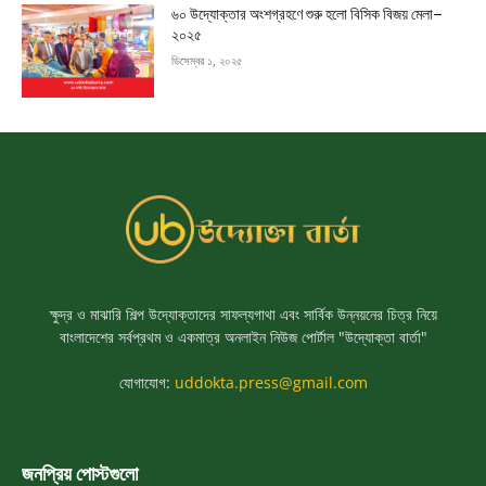
৬০ উদ্যোক্তার অংশগ্রহণে শুরু হলো বিসিক বিজয় মেলা–
২০২৫
ডিসেম্বর ১, ২০২৫
ক্ষুদ্র ও মাঝারি শিল্প উদ্যোক্তাদের সাফল্যগাথা এবং সার্বিক উন্নয়নের চিত্র নিয়ে
বাংলাদেশের সর্বপ্রথম ও একমাত্র অনলাইন নিউজ পোর্টাল "উদ্যোক্তা বার্তা"
যোগাযোগ:
uddokta.press@gmail.com
জনপ্রিয় পোস্টগুলো