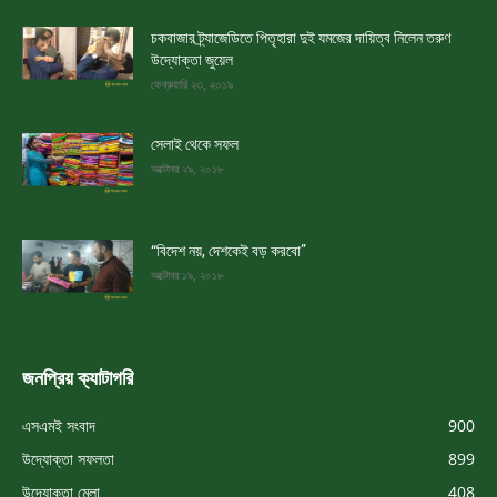
চকবাজার ট্র্যাজেডিতে পিতৃহারা দুই যমজের দায়িত্ব নিলেন তরুণ
উদ্যোক্তা জুয়েল
ফেব্রুয়ারি ২৩, ২০১৯
সেলাই থেকে সফল
অক্টোবর ২৯, ২০১৮
“বিদেশ নয়, দেশকেই বড় করবো”
অক্টোবর ১৯, ২০১৮
জনপ্রিয় ক্যাটাগরি
এসএমই সংবাদ
900
উদ্যোক্তা সফলতা
899
উদ্যোক্তা মেলা
408