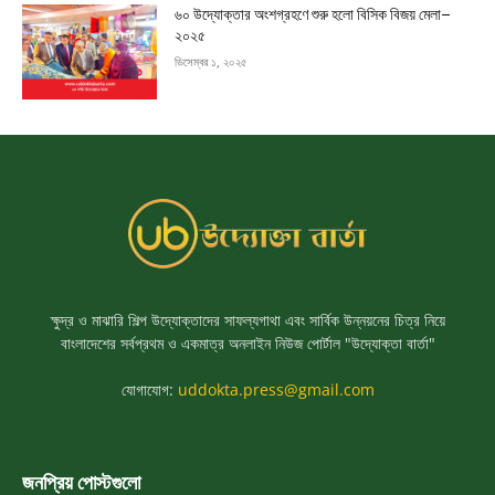
৬০ উদ্যোক্তার অংশগ্রহণে শুরু হলো বিসিক বিজয় মেলা–
২০২৫
ডিসেম্বর ১, ২০২৫
ক্ষুদ্র ও মাঝারি শিল্প উদ্যোক্তাদের সাফল্যগাথা এবং সার্বিক উন্নয়নের চিত্র নিয়ে
বাংলাদেশের সর্বপ্রথম ও একমাত্র অনলাইন নিউজ পোর্টাল "উদ্যোক্তা বার্তা"
যোগাযোগ:
uddokta.press@gmail.com
জনপ্রিয় পোস্টগুলো