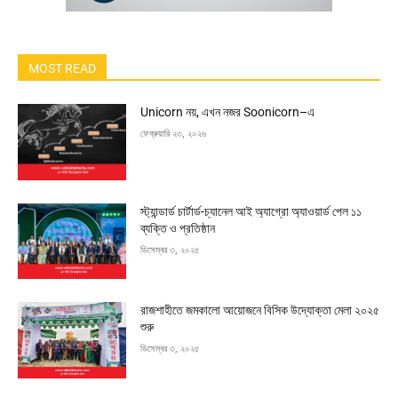
MOST READ
Unicorn নয়, এখন নজর Soonicorn–এ
ফেব্রুয়ারি ২৩, ২০২৬
স্ট্যান্ডার্ড চার্টার্ড-চ্যানেল আই অ্যাগ্রো অ্যাওয়ার্ড পেল ১১
ব্যক্তি ও প্রতিষ্ঠান
ডিসেম্বর ৩, ২০২৫
রাজশাহীতে জমকালো আয়োজনে বিসিক উদ্যোক্তা মেলা ২০২৫
শুরু
ডিসেম্বর ৩, ২০২৫