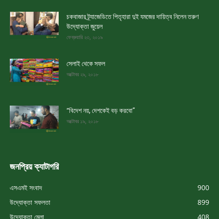
চকবাজার ট্র্যাজেডিতে পিতৃহারা দুই যমজের দায়িত্ব নিলেন তরুণ
উদ্যোক্তা জুয়েল
ফেব্রুয়ারি ২৩, ২০১৯
সেলাই থেকে সফল
অক্টোবর ২৯, ২০১৮
“বিদেশ নয়, দেশকেই বড় করবো”
অক্টোবর ১৯, ২০১৮
জনপ্রিয় ক্যাটাগরি
এসএমই সংবাদ
900
উদ্যোক্তা সফলতা
899
উদ্যোক্তা মেলা
408