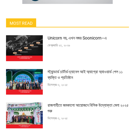
MOST READ
Unicorn নয়, এখন নজর Soonicorn–এ
ফেব্রুয়ারি ২৩, ২০২৬
স্ট্যান্ডার্ড চার্টার্ড-চ্যানেল আই অ্যাগ্রো অ্যাওয়ার্ড পেল ১১
ব্যক্তি ও প্রতিষ্ঠান
ডিসেম্বর ৩, ২০২৫
রাজশাহীতে জমকালো আয়োজনে বিসিক উদ্যোক্তা মেলা ২০২৫
শুরু
ডিসেম্বর ৩, ২০২৫