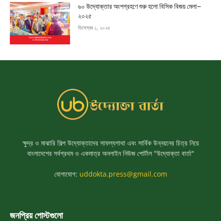
৬০ উদ্যোক্তার অংশগ্রহণে শুরু হলো বিসিক বিজয় মেলা–
২০২৫
ডিসেম্বর ১, ২০২৫
ক্ষুদ্র ও মাঝারি শিল্প উদ্যোক্তাদের সাফল্যগাথা এবং সার্বিক উন্নয়নের চিত্র নিয়ে
বাংলাদেশের সর্বপ্রথম ও একমাত্র অনলাইন নিউজ পোর্টাল "উদ্যোক্তা বার্তা"
যোগাযোগ:
uddokta.press@gmail.com
জনপ্রিয় পোস্টগুলো