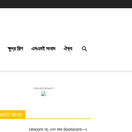
ক্ষুদ্র শিল্প
এসএমই সংবাদ
ঐক্য
- Advertisment -
MOST READ
Unicorn নয়, এখন নজর Soonicorn–এ