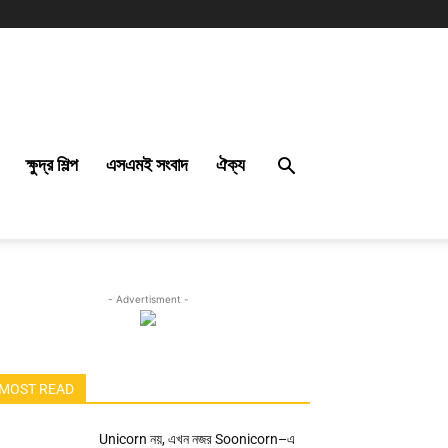
ক্ষুদ্র শিল্প
এসএমই সংবাদ
ঐক্য
- Advertisment -
MOST READ
Unicorn নয়, এখন নজর Soonicorn–এ