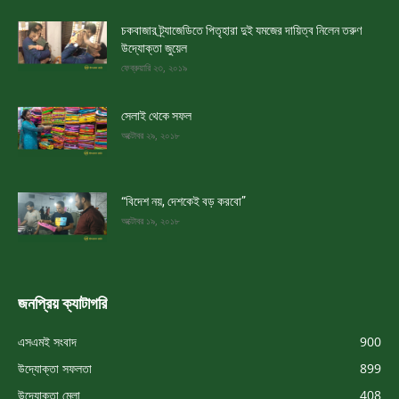
চকবাজার ট্র্যাজেডিতে পিতৃহারা দুই যমজের দায়িত্ব নিলেন তরুণ
উদ্যোক্তা জুয়েল
ফেব্রুয়ারি ২৩, ২০১৯
সেলাই থেকে সফল
অক্টোবর ২৯, ২০১৮
“বিদেশ নয়, দেশকেই বড় করবো”
অক্টোবর ১৯, ২০১৮
জনপ্রিয় ক্যাটাগরি
এসএমই সংবাদ
900
উদ্যোক্তা সফলতা
899
উদ্যোক্তা মেলা
408