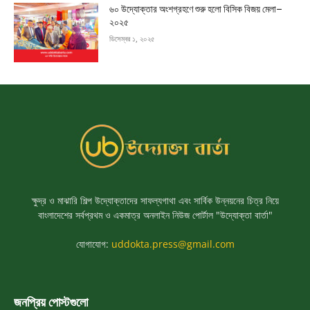
৬০ উদ্যোক্তার অংশগ্রহণে শুরু হলো বিসিক বিজয় মেলা–
২০২৫
ডিসেম্বর ১, ২০২৫
ক্ষুদ্র ও মাঝারি শিল্প উদ্যোক্তাদের সাফল্যগাথা এবং সার্বিক উন্নয়নের চিত্র নিয়ে
বাংলাদেশের সর্বপ্রথম ও একমাত্র অনলাইন নিউজ পোর্টাল "উদ্যোক্তা বার্তা"
যোগাযোগ:
uddokta.press@gmail.com
জনপ্রিয় পোস্টগুলো