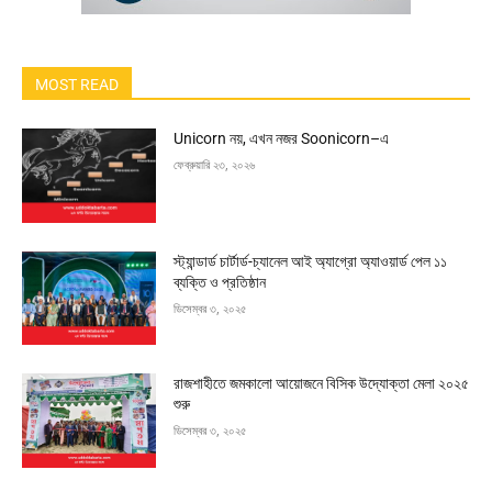
MOST READ
Unicorn নয়, এখন নজর Soonicorn–এ
ফেব্রুয়ারি ২৩, ২০২৬
স্ট্যান্ডার্ড চার্টার্ড-চ্যানেল আই অ্যাগ্রো অ্যাওয়ার্ড পেল ১১
ব্যক্তি ও প্রতিষ্ঠান
ডিসেম্বর ৩, ২০২৫
রাজশাহীতে জমকালো আয়োজনে বিসিক উদ্যোক্তা মেলা ২০২৫
শুরু
ডিসেম্বর ৩, ২০২৫