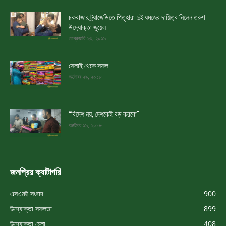
চকবাজার ট্র্যাজেডিতে পিতৃহারা দুই যমজের দায়িত্ব নিলেন তরুণ
উদ্যোক্তা জুয়েল
ফেব্রুয়ারি ২৩, ২০১৯
সেলাই থেকে সফল
অক্টোবর ২৯, ২০১৮
“বিদেশ নয়, দেশকেই বড় করবো”
অক্টোবর ১৯, ২০১৮
জনপ্রিয় ক্যাটাগরি
এসএমই সংবাদ
900
উদ্যোক্তা সফলতা
899
উদ্যোক্তা মেলা
408