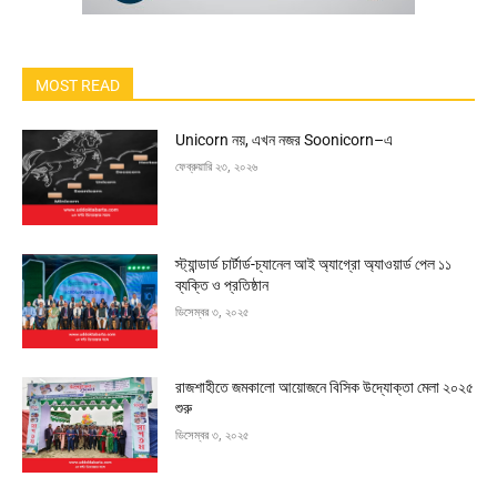
MOST READ
Unicorn নয়, এখন নজর Soonicorn–এ
ফেব্রুয়ারি ২৩, ২০২৬
স্ট্যান্ডার্ড চার্টার্ড-চ্যানেল আই অ্যাগ্রো অ্যাওয়ার্ড পেল ১১
ব্যক্তি ও প্রতিষ্ঠান
ডিসেম্বর ৩, ২০২৫
রাজশাহীতে জমকালো আয়োজনে বিসিক উদ্যোক্তা মেলা ২০২৫
শুরু
ডিসেম্বর ৩, ২০২৫