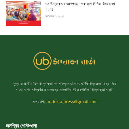
৬০ উদ্যোক্তার অংশগ্রহণে শুরু হলো বিসিক বিজয় মেলা–
২০২৫
ডিসেম্বর ১, ২০২৫
ক্ষুদ্র ও মাঝারি শিল্প উদ্যোক্তাদের সাফল্যগাথা এবং সার্বিক উন্নয়নের চিত্র নিয়ে
বাংলাদেশের সর্বপ্রথম ও একমাত্র অনলাইন নিউজ পোর্টাল "উদ্যোক্তা বার্তা"
যোগাযোগ:
uddokta.press@gmail.com
জনপ্রিয় পোস্টগুলো