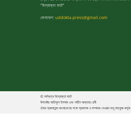
"উদ্যোক্তা বার্তা"
যোগাযোগ:
uddokta.press@gmail.com
© সর্বস্বত্ব উদ্যোক্তা বার্তা
উপদেষ্টাঃ আতিকুল ইসলাম এবং শাহীন আক্তার রেনী
ঐক্য অ্যালায়েন্স বাংলাদেশের পক্ষে প্রকাশক ও সম্পাদক দেওয়ান অপু মাহফুজ কর্