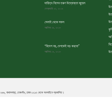
দায়িত্ব নিলেন তরুণ উদ্যোক্তা জুয়েল
উদ
ফেব্রুয়ারি ২৩, ২০১৯
উদ
উদ
সেলাই থেকে সফল
অক্টোবর ২৯, ২০১৮
কৃষ
আই
বি
“বিদেশ নয়, দেশকেই বড় করবো”
উদ
অক্টোবর ১৯, ২০১৮
তৃক ২৬৬, নাখালপাড়া, তেজগাঁও, ঢাকা-১২১৫ থেকে অনলাইনে প্রকাশিত।