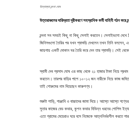
উদ্যোক্তা চন্দনা ঘোষ
উত্তরাঞ্চলের দারিদ্রতা দূরীকরণে সহস্রাধিক কর্মী বাহিনী গঠন করে 
চন্দনা সব সময়ই কিছু না কিছু সেলাই করতেন। সেলাইগুলো দেখে ঠ
জিনিসগুলো তৈরির পর যখন শ্বাশুড়ি দেখলেন তখন তিনি বললেন, এ
জায়গায় একটি দোকান ঘর তৈরি করে দেন তার শ্বাশুড়ি। সেই থেকেই
স্বামী দেব প্রসাদ ঘোষ এর কাছ থেকে ২১ হাজার টাকা নিয়ে প্র
করতেন। তারপর বাড়ির পাশে ১০-১২ জন নারীকে নিয়ে কাজ জমিয়ে
তাই শোরুমের নাম দিয়েছেন কারুপণ্য।
শুরুটা শাড়ি, পাঞ্জাবি ও বাচ্চাদের জামা দিয়ে। আস্তে আস্তে পণ্যে
সুতার কাজের বেড কভার, কুশন কভার বিভিন্ন ধরনের শোপিস ইত্য
এতে গ্রামের মেয়েরাও ঘরে বসে নিজেকে আত্ননির্ভরশীল করতে পা