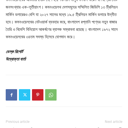
জনসংখ্যার এক-তৃতীয়াংশ। কমনওয়েলথ দেশসমূহের সম্মিলিত জিডিপি ১৩ ট্রিলিয়ন
মার্কিন ডলারেরও বেশি যা ২০২৭ সালের মধ্যে ১৯.৫ ট্রিলিয়ন মার্কিন ডলারে উন্নীত
হবে। কমনওয়েলথের নেটওয়ার্ক ব্যবহার করে, বাংলাদেশ রপ্তানি পণ্যের নতুন বাজার
তৈরি ও বিদেশি বিনিয়োগ আকর্ষণের ব্যাপক সম্ভাবনা রয়েছে। বাংলাদেশ ১৯৭২ সালে
কমনওয়েলথের ৩৪তম সদস্য হিসেবে যোগদান করে।
ডেস্ক রিপোর্ট
উদ্যোক্তা বার্তা
Previous article
Next article