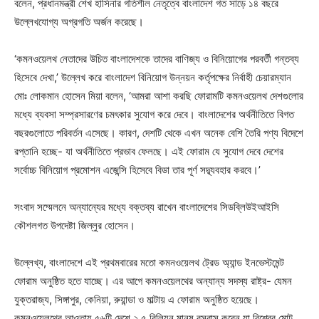
বলেন, প্রধানমন্ত্রী শেখ হাসিনার গতিশীল নেতৃত্বে বাংলাদেশ গত সাড়ে ১৪ বছরে
উল্লেখযোগ্য অগ্রগতি অর্জন করেছে।
‘কমনওয়েলথ নেতাদের উচিত বাংলাদেশকে তাদের বাণিজ্য ও বিনিয়োগের পরবর্তী গন্তব্য
হিসেবে দেখা,’ উল্লেখ করে বাংলাদেশ বিনিয়োগ উন্নয়ন কর্তৃপক্ষের নির্বাহী চেয়ারম্যান
মোঃ লোকমান হোসেন মিয়া বলেন, ‘আমরা আশা করছি ফোরামটি কমনওয়েলথ দেশগুলোর
মধ্যে ব্যবসা সম্প্রসারণের চমৎকার সুযোগ করে দেবে। বাংলাদেশের অর্থনীতিতে বিগত
বছরগুলোতে পরিবর্তন এসেছে। কারণ, দেশটি থেকে এখন অনেক বেশি তৈরি পণ্য বিদেশে
রপ্তানি হচ্ছে- যা অর্থনীতিতে প্রভাব ফেলছে। এই ফোরাম যে সুযোগ দেবে দেশের
সর্বোচ্চ বিনিয়োগ প্রমোশন এজেন্সি হিসেবে বিডা তার পূর্ণ সদ্ব্যবহার করবে।’
সংবাদ সম্মেলনে অন্যান্যের মধ্যে বক্তব্য রাখেন বাংলাদেশের সিডব্লিউইআইসি
কৌশলগত উপদেষ্টা জিল্লুর হোসেন।
উল্লেখ্য, বাংলাদেশে এই প্রথমবারের মতো কমনওয়েলথ ট্রেড অ্যান্ড ইনভেস্টমেন্ট
ফোরাম অনুষ্ঠিত হতে যাচ্ছে। এর আগে কমনওয়েলথের অন্যান্য সদস্য রাষ্ট্র- যেমন
যুক্তরাজ্য, সিঙ্গাপুর, কেনিয়া, রুয়ান্ডা ও মাল্টায় এ ফোরাম অনুষ্ঠিত হয়েছে।
কমনওয়েলথের আওতায় ৫৬টি দেশে ২.৫ বিলিয়ন মানুষ বসবাস করেন যা বিশ্বের মোট