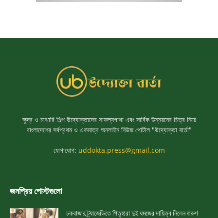
ক্ষুদ্র ও মাঝারি শিল্প উদ্যোক্তাদের সাফল্যগাথা এবং সার্বিক উন্নয়নের চিত্র নিয়ে
বাংলাদেশের সর্বপ্রথম ও একমাত্র অনলাইন নিউজ পোর্টাল "উদ্যোক্তা বার্তা"
যোগাযোগ:
uddokta.press@gmail.com
জনপ্রিয় পোস্টগুলো
চকবাজার ট্র্যাজেডিতে পিতৃহারা দুই যমজের দায়িত্ব নিলেন তরুণ