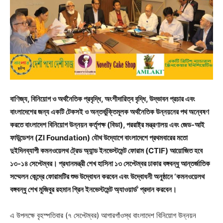
বাণিজ্য, বিনিয়োগ ও অর্থনৈতিক প্রবৃদ্ধি, অংশীদারিত্ব বৃদ্ধি, উদ্ভাবন প্রচার এবং
বাংলাদেশের জন্য একটি টেকসই ও অন্তর্ভুক্তিমূলক অর্থনৈতিক উন্নয়নের পথ অন্বেষণ
করতে বাংলাদেশ বিনিয়োগ উন্নয়ন কর্তৃপক্ষ (বিডা), পররাষ্ট্র মন্ত্রণালয় এবং জেড-আই
ফাউন্ডেশন (ZI Foundation) যৌথ উদ্যোগে বাংলাদেশে প্রথমবারের মতো
দুইদিনব্যাপী কমনওয়েলথ ট্রেড অ্যান্ড ইনভেস্টমেন্ট ফোরাম (CTIF) আয়োজিত হবে
১৩-১৪ সেপ্টেম্বর। প্রধানমন্ত্রী শেখ হাসিনা ১৩ সেপ্টেম্বর ঢাকার বঙ্গবন্ধু আন্তর্জাতিক
সম্মেলন কেন্দ্রে ফোরামটির শুভ উদ্বোধন করবেন এবং উদ্বোধনী অনুষ্ঠানে ‘কমনওয়েলথ
বঙ্গবন্ধু শেখ মুজিবুর রহমান গ্রিন ইনভেস্টমেন্ট অ্যাওয়ার্ড’ প্রদান করবেন।
এ উপলক্ষে বৃহস্পতিবার (৭ সেপ্টেম্বর) আগারগাঁওস্থ বাংলাদেশ বিনিয়োগ উন্নয়ন