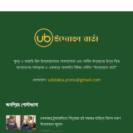
ক্ষুদ্র ও মাঝারি শিল্প উদ্যোক্তাদের সাফল্যগাথা এবং সার্বিক উন্নয়নের চিত্র নিয়ে
বাংলাদেশের সর্বপ্রথম ও একমাত্র অনলাইন নিউজ পোর্টাল "উদ্যোক্তা বার্তা"
যোগাযোগ:
uddokta.press@gmail.com
জনপ্রিয় পোস্টগুলো
চকবাজার ট্র্যাজেডিতে পিতৃহারা দুই যমজের দায়িত্ব নিলেন তরুণ
উদ্যোক্তা জুয়েল
ফেব্রুয়ারি ২৩, ২০১৯