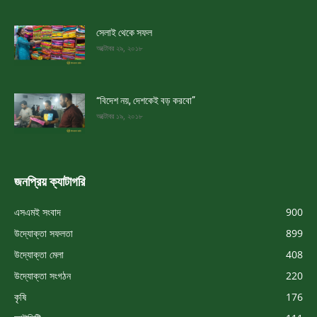
সেলাই থেকে সফল
অক্টোবর ২৯, ২০১৮
“বিদেশ নয়, দেশকেই বড় করবো”
অক্টোবর ১৯, ২০১৮
জনপ্রিয় ক্যাটাগরি
এসএমই সংবাদ
900
উদ্যোক্তা সফলতা
899
উদ্যোক্তা মেলা
408
উদ্যোক্তা সংগঠন
220
কৃষি
176