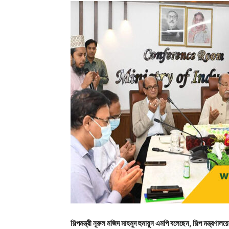
শিল্পমন্ত্রী নূরুল মজিদ মাহমুদ হুমায়ুন এমপি বলেছেন, শিল্প মন্ত্রণাল