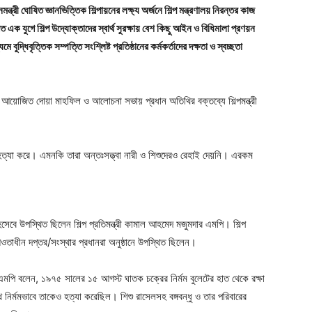
ত্রী ঘোষিত জ্ঞানভিত্তিক শিল্পায়নের লক্ষ্য অর্জনে শিল্প মন্ত্রণালয় নিরন্তর কাজ
ক যুগে শিল্প উদ্যোক্তাদের স্বার্থ সুরক্ষায় বেশ কিছু আইন ও বিধিমালা প্রণয়ন
ুদ্ধিবৃত্তিক সম্পত্তি সংশ্লিষ্ট প্রতিষ্ঠানের কর্মকর্তাদের দক্ষতা ও স্বচ্ছতা
্ষে আয়োজিত দোয়া মাহফিল ও আলোচনা সভায় প্রধান অতিথির বক্তব্যে শিল্পমন্ত্রী
ে হত্যা করে। এমনকি তারা অন্তঃসত্ত্বা নারী ও শিশুদেরও রেহাই দেয়নি। এরকম
িসেবে উপস্থিত ছিলেন শিল্প প্রতিমন্ত্রী কামাল আহমেদ মজুমদার এমপি। শিল্প
ের আওতাধীন দপ্তর/সংস্থার প্রধানরা অনুষ্ঠানে উপস্থিত ছিলেন।
র এমপি বলেন, ১৯৭৫ সালের ১৫ আগস্ট ঘাতক চক্রের নির্মম বুলেটের হাত থেকে রক্ষা
াথে নির্মমভাবে তাকেও হত্যা করেছিল। শিশু রাসেলসহ বঙ্গবন্ধু ও তার পরিবারের