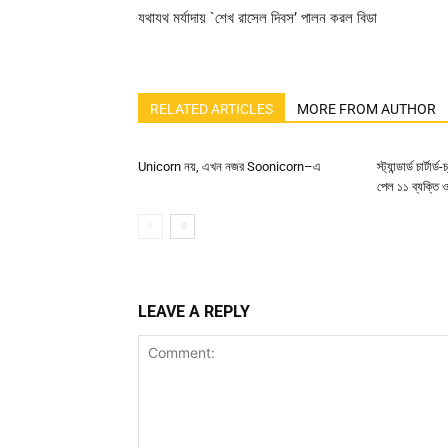
যথাযথ মর্যাদায় `শেখ রাসেল দিবস’ পালন করল বিডা
RELATED ARTICLES
MORE FROM AUTHOR
Unicorn নয়, এখন নজর Soonicorn–এ
স্ট্যান্ডার্ড চার্ট
পেল ১১ ব্যক্তি ও 
LEAVE A REPLY