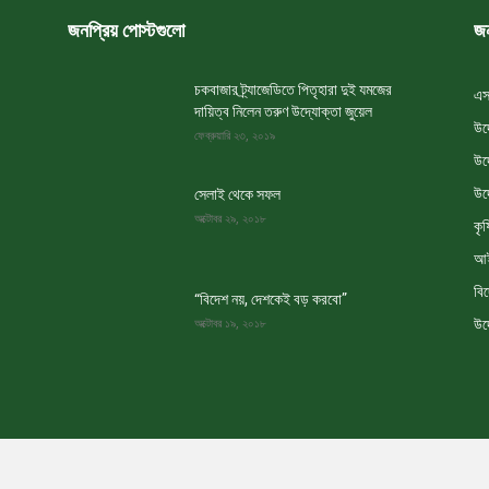
জনপ্রিয় পোস্টগুলো
জন
চকবাজার ট্র্যাজেডিতে পিতৃহারা দুই যমজের
এস
দায়িত্ব নিলেন তরুণ উদ্যোক্তা জুয়েল
উদ
ফেব্রুয়ারি ২৩, ২০১৯
উদ
উদ
সেলাই থেকে সফল
অক্টোবর ২৯, ২০১৮
কৃষ
আই
বি
“বিদেশ নয়, দেশকেই বড় করবো”
উদ
অক্টোবর ১৯, ২০১৮