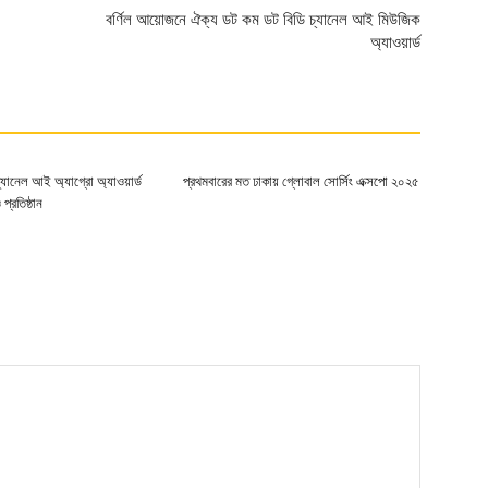
বর্ণিল আয়োজনে ঐক্য ডট কম ডট বিডি চ্যানেল আই মিউজিক
অ্যাওয়ার্ড
ার্ড-চ্যানেল আই অ্যাগ্রো অ্যাওয়ার্ড
প্রথমবারের মত ঢাকায় গ্লোবাল সোর্সিং এক্সপো ২০২৫
প্রতিষ্ঠান