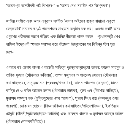
‘অসমাপ্ত আত্মজীবনী পাঠ বিশ্লেষণ’ ও ‘আমার দেখা নয়াচীন পাঠ বিশ্লেষণ’।
জাতীয় সংগীত এবং অমর একুশের সংগীত ‘আমার ভাইয়ের রক্তে রাঙানো একুশে
ফেব্রুয়ারি’ সমবেত কণ্ঠে পরিবেশনের মাধ্যমে অনুষ্ঠান শুরু হয়। এরপর সবাই অমর
একুশের শহীদদের স্মরণে দাঁড়িয়ে এক মিনিট নীরবতা পালন করেন। প্রধানমন্ত্রী শেখ
হাসিনা উদ্বোধনী স্মারকে স্বাক্ষর করে বইমেলা উদ্বোধনের পর বিভিন্ন স্টল ঘুরে
দেখেন।
এবারের বই মেলায় বাংলা একাডেমি সাহিত্য পুরস্কারপ্রাপ্তরা হলেন: ফারুক মাহমুদ ও
তারিক সুজাত (যৌথভাবে কবিতায়), তাপস মজুমদার ও পারভেজ হোসেন (যৌথভাবে
কথাসাহিত্যে), মাসুদুজ্জামান (প্রবন্ধ/গবেষণায়), আলম খোরশেদ (অনুবাদ), মিলন
কান্তি দে ও ফরিদ আহমদ দুলাল (যৌথভাবে নাটকে), ধ্রুব এষ (কিশোর সাহিত্য),
মুহাম্মদ শামসুল হক (মুক্তিযুদ্ধের ওপর গবেষণা), সুভাষ সিংহ রায় (বঙ্গবন্ধুর ওপর
গবেষণা), মোকারম হোসেন (বিজ্ঞান/বিজ্ঞান কথাসাহিত্য/পরিবেশবিজ্ঞান), ইকতিয়ার
চৌধুরী (জীবনী/স্মৃতিকার/ভ্রমণকাহিনি) এবং আবদুল খালেক ও মুহাম্মদ আবদুল জলিল
(যৌথভাবে লোককাহিনিতে)।