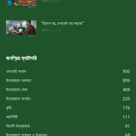
অক্টোবর ২৯, ২০১৮
“বিদেশ নয়, দেশকেই বড় করবো”
অক্টোবর ১৯, ২০১৮
জনপ্রিয় ক্যাটাগরি
এসএমই সংবাদ
900
উদ্যোক্তা সফলতা
899
উদ্যোক্তা মেলা
408
উদ্যোক্তা সংগঠন
220
কৃষি
176
আইসিটি
111
বিদেশি উদ্যোক্তা
91
উদ্যোক্তা গবেষণা ও উদ্ভাবন
68