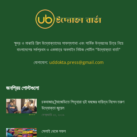
ক্ষুদ্র ও মাঝারি শিল্প উদ্যোক্তাদের সাফল্যগাথা এবং সার্বিক উন্নয়নের চিত্র নিয়ে
বাংলাদেশের সর্বপ্রথম ও একমাত্র অনলাইন নিউজ পোর্টাল "উদ্যোক্তা বার্তা"
যোগাযোগ:
uddokta.press@gmail.com
জনপ্রিয় পোস্টগুলো
চকবাজার ট্র্যাজেডিতে পিতৃহারা দুই যমজের দায়িত্ব নিলেন তরুণ
উদ্যোক্তা জুয়েল
ফেব্রুয়ারি ২৩, ২০১৯
সেলাই থেকে সফল