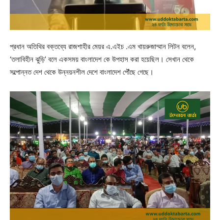
প্রধান অতিথির বক্তব্যে রাজশাহীর মেয়র এ.এইচ .এম খায়রুজাম্মান লিটন বলেন,
‘তলাবিহীন ঝুড়ি’ বলে একসময় বাংলাদেশ কে উপহাস করা হয়েছিল। সেখান থেকে
সল্পোন্নত দেশ থেকে উন্নয়নশীল দেশে বাংলাদেশ পৌঁছে গেছে।