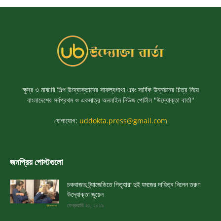
ক্ষুদ্র ও মাঝারি শিল্প উদ্যোক্তাদের সাফল্যগাথা এবং সার্বিক উন্নয়নের চিত্র নিয়ে
বাংলাদেশের সর্বপ্রথম ও একমাত্র অনলাইন নিউজ পোর্টাল "উদ্যোক্তা বার্তা"
যোগাযোগ:
uddokta.press@gmail.com
জনপ্রিয় পোস্টগুলো
চকবাজার ট্র্যাজেডিতে পিতৃহারা দুই যমজের দায়িত্ব নিলেন তরুণ
উদ্যোক্তা জুয়েল
ফেব্রুয়ারি ২৩, ২০১৯