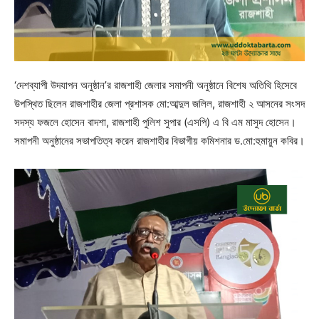
‘দেশব্যাপী উদযাপন অনুষ্ঠান’র রাজশাহী জেলার সমাপনী অনুষ্ঠানে বিশেষ অতিথি হিসেবে
উপস্থিত ছিলেন রাজশাহীর জেলা প্রশাসক মো:আব্দুল জলিল, রাজশাহী ২ আসনের সংসদ
সদস্য ফজলে হোসেন বাদশা, রাজশাহী পুলিশ সুপার (এসপি) এ বি এম মাসুদ হোসেন।
সমাপনী অনুষ্ঠানের সভাপতিত্ব করেন রাজশাহীর বিভাগীয় কমিশনার ড.মো:হুমায়ুন কবির।