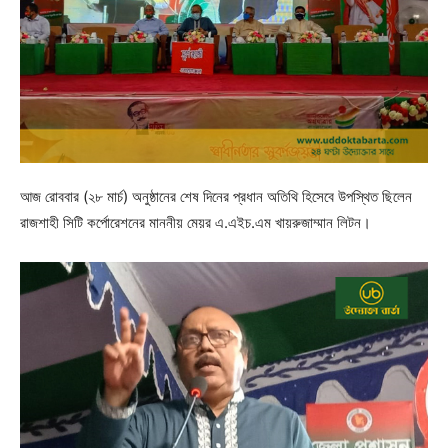
আজ রোববার (২৮ মার্চ) অনুষ্ঠানের শেষ দিনের প্রধান অতিথি হিসেবে উপস্থিত ছিলেন
রাজশাহী সিটি কর্পোরেশনের মাননীয় মেয়র এ.এইচ.এম খায়রুজাম্মান লিটন।