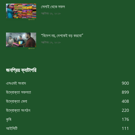
সেলাই থেকে সফল
অক্টোবর ২৯, ২০১৮
“বিদেশ নয়, দেশকেই বড় করবো”
অক্টোবর ১৯, ২০১৮
জনপ্রিয় ক্যাটাগরি
এসএমই সংবাদ
900
উদ্যোক্তা সফলতা
899
উদ্যোক্তা মেলা
408
উদ্যোক্তা সংগঠন
220
কৃষি
176
আইসিটি
111