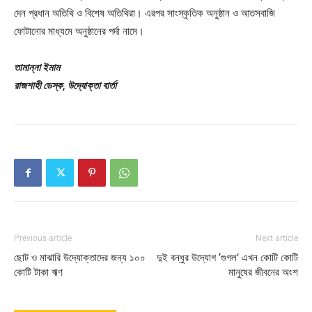
দেন প্রধান অতিথি ও বিশেষ অতিথিরা। এরপর সাংস্কৃতিক অনুষ্ঠান ও আতসবাজি
ফোটানোর মাধ্যমে অনুষ্ঠানের পর্দা নামে।
তামান্না ইমাম
রাজশাহী ডেস্ক, উদ্যোক্তা বার্তা
Previous article
Next article
ছোট ও মাঝারি উদ্যোক্তাদের জন্য ১০০
দুই বন্ধুর উদ্যোগ ‘গুগল’ এখন কোটি কোটি
কোটি টাকা ঋণ
মানুষের জীবনের অংশ