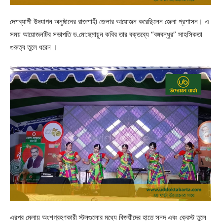
দেশব্যাপী উদযাপন অনুষ্ঠানের রাজশাহী জেলার আয়োজন করেছিলেন জেলা প্রশাসন। এ
সময় আয়োজনটির সভাপতি ড.মো:হুমায়ুন কবির তার বক্তব্যে “বঙ্গবন্ধুর” সাহসিকতা
গুরুত্ব তুলে ধরেন ।
এরপর মেলায় অংশগ্রহণকারী স্টলগুলোর মধ্যে বিজয়ীদের হাতে সনদ এবং ক্রেস্ট তুলে