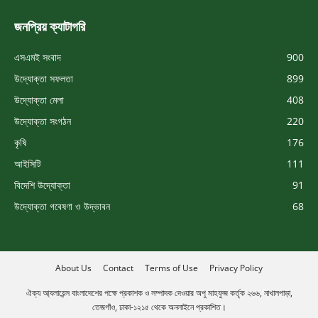
জনপ্রিয় ক্যাটাগরি
এসএমই সংবাদ
900
উদ্যোক্তা সফলতা
899
উদ্যোক্তা মেলা
408
উদ্যোক্তা সংগঠন
220
কৃষি
176
আইসিটি
111
বিদেশি উদ্যোক্তা
91
উদ্যোক্তা গবেষণা ও উদ্ভাবন
68
About Us
Contact
Terms of Use
Privacy Policy
ঐক্য আ্যলায়েন্স বাংলাদেশের পক্ষে প্রকাশক ও সম্পাদক দেওয়ার অপু মাহফুজ কর্তৃক ২৬৬, নাখালপাড়া,
তেজগাঁও, ঢাকা-১২১৫ থেকে অনলাইনে প্রকাশিত।