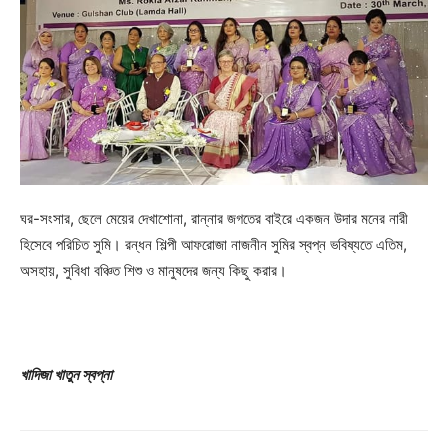
ঘর-সংসার, ছেলে মেয়ের দেখাশোনা, রান্নার জগতের বাইরে একজন উদার মনের নারী
হিসেবে পরিচিত সুমি। রন্ধন শিল্পী আফরোজা নাজনীন সুমির স্বপ্ন ভবিষ্যতে এতিম,
অসহায়, সুবিধা বঞ্চিত শিশু ও মানুষদের জন্য কিছু করার।
খাদিজা খাতুন স্বপ্না