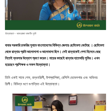
উদ্যোক্তা - আফরোজা নাজনীন সুমি
বাবার সরকারি চাকরির সুবাদে বাংলােদেশের বিভিন্ন জেলায় ছোটবেলা কেটেছে । ছোটবেলা
থেকে রান্নার প্রতি ভালোলাগা ও ভালোবাসা ছিল। সেই রান্নাকেই পেশা হিসেবে বেছে
নিতেই ব্যবসার উদ্যোগ গ্রহণ করেন। মায়ের কাছেই রান্নার হাতেখড়ি সুমির। এখন
হয়েছেন প্রশিক্ষক ও সফল উদ্যোক্তা।
তিনি একই সাথে শেফ, রন্ধনশিল্পী, উপস্থাপিকা, রেসিপি ডেভেলপার এবং অভিনয়
শিল্পী। বিভিন্ন গুণে গুণান্বিত এই উদ্যোক্তা।