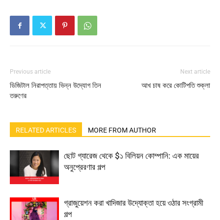
Previous article
Next article
ডিজিটাল নিরাপত্তায় ভিন্ন উদ্যোগ তিন
আখ চাষ করে কোটিপতি শুক্লা
তরুণের
RELATED ARTICLES
MORE FROM AUTHOR
ছোট গ্যারেজ থেকে $১ বিলিয়ন কোম্পানি: এক মায়ের
অনুপ্রেরণার গল্প
গ্রাজুয়েশন করা খাদিজার উদ্যোক্তা হয়ে ওঠার সংগ্রামী
গল্প