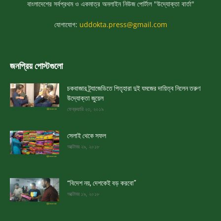
বাংলাদেশের সর্বপ্রথম ও একমাত্র অনলাইন নিউজ পোর্টাল "উদ্যোক্তা বার্তা"
যোগাযোগ:
uddokta.press@gmail.com
জনপ্রিয় পোস্টগুলো
চকবাজার ট্র্যাজেডিতে পিতৃহারা দুই যমজের দায়িত্ব নিলেন তরুণ
উদ্যোক্তা জুয়েল
ফেব্রুয়ারি ২৩, ২০১৯
সেলাই থেকে সফল
অক্টোবর ২৯, ২০১৮
“বিদেশ নয়, দেশকেই বড় করবো”
অক্টোবর ১৯, ২০১৮