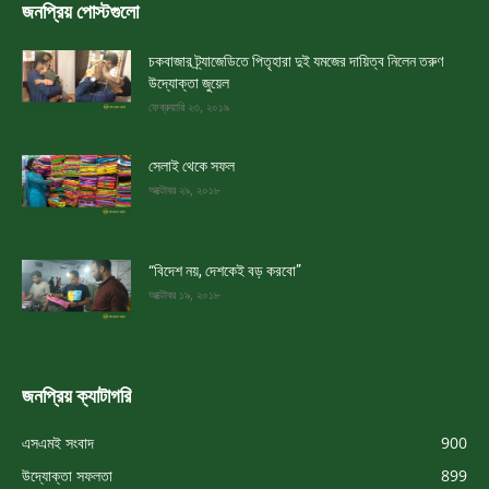
জনপ্রিয় পোস্টগুলো
চকবাজার ট্র্যাজেডিতে পিতৃহারা দুই যমজের দায়িত্ব নিলেন তরুণ
উদ্যোক্তা জুয়েল
ফেব্রুয়ারি ২৩, ২০১৯
সেলাই থেকে সফল
অক্টোবর ২৯, ২০১৮
“বিদেশ নয়, দেশকেই বড় করবো”
অক্টোবর ১৯, ২০১৮
জনপ্রিয় ক্যাটাগরি
এসএমই সংবাদ
900
উদ্যোক্তা সফলতা
899