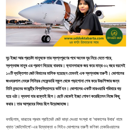
দৃঢ় ইচ্ছা আর প্রচেষ্টা মানুষকে তার স্বপ্নপূরণের পথে অনেক দূর নিয়ে যেতে পারে,
স্বপ্নবাজ মানুষ এর প্রমাণ দিয়েছে বারবার। ক্যানসারকে জয় করে মাত্র ৩২ বছর বয়সেই
১০টি ব্যক্তিগত জেট বিমানের মালিক হয়েছেন তেমনই এক স্বপ্নবাজ তরুণী। ভোপালের
জওহরলাল নেহরু সিনিয়র সেকেন্ডারি স্কুল থেকে পড়াশোনা শেষ করে উচ্চশিক্ষার জন্য
তিনি লন্ডনের কভেন্ট্রি বিশ্ববিদ্যালয়ে ভর্তি হন। ভোপালের একটি মারওয়ারি পরিবারে বড়
হয়ে ওঠা। ব্যবসা যার রক্তেই ছিল। ছোট থেকেই ইচ্ছা পোষণ করেছিলেন নিজে কিছু
করার। তার আগ্রহের বিষয় ছিল উড়োজাহাজ।
বলছিলাম, ভারতের প্রথম প্রাইভেট জেট ভাড়া দেওয়া সংস্থা বা ‘আকাশের উবার’ নামে
খ্যাত ‘জেটসেটগো’-এর উদ্যোক্তা ও সিইও ভোপালের তরুণী কণিকা তেকরিওয়ালের