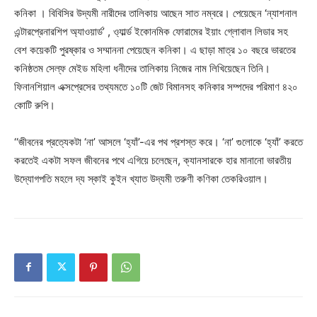
কনিকা । বিবিসির উদ্যমী নারীদের তালিকায় আছেন সাত নম্বরে। পেয়েছেন ‘ন্যাশনাল
এন্টারপ্রেনারশিপ অ্যাওয়ার্ড’ , ও্যার্ল্ড ইকোনমিক ফোরামের ইয়াং গ্লোবাল লিডার সহ
বেশ কয়েকটি পুরষ্কার ও সম্মাননা পেয়েছেন কনিকা। এ ছাড়া মাত্র ১০ বছরে ভারতের
কনিষ্ঠতম সেল্ফ মেইড মহিলা ধনীদের তালিকায় নিজের নাম লিখিয়েছেন তিনি।
ফিনানশিয়াল এক্সপ্রেসের তথ্যমতে ১০টি জেট বিমানসহ কনিকার সম্পদের পরিমাণ ৪২০
কোটি রুপি।
‘‘জীবনের প্রত্যেকটা ‘না’ আসলে ‘হ্যাঁ’-এর পথ প্রশস্ত করে। ‘না’ গুলোকে ‘হ্যাঁ’ করতে
করতেই একটা সফল জীবনের পথে এগিয়ে চলেছেন, ক্যানসারকে হার মানানো ভারতীয়
উদ্যোগপতি মহলে দ্য স্কাই কুইন খ্যাত উদ্যমী তরুণী কণিকা তেকরিওয়াল।