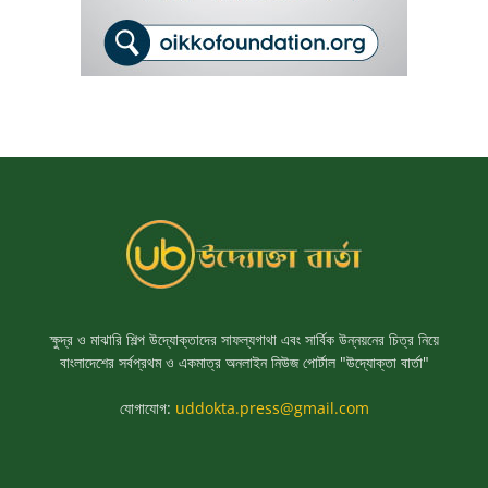
ক্ষুদ্র ও মাঝারি শিল্প উদ্যোক্তাদের সাফল্যগাথা এবং সার্বিক উন্নয়নের চিত্র নিয়ে
বাংলাদেশের সর্বপ্রথম ও একমাত্র অনলাইন নিউজ পোর্টাল "উদ্যোক্তা বার্তা"
যোগাযোগ:
uddokta.press@gmail.com