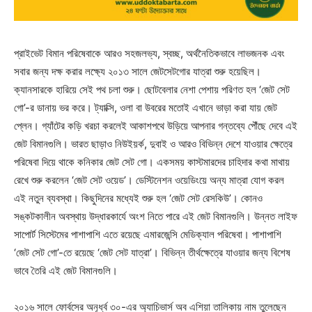
প্রাইভেট বিমান পরিষেবাকে আরও সহজলভ্য, স্বচ্ছ, অর্থনৈতিকভাবে লাভজনক এবং
সবার জন্য দক্ষ করার লক্ষ্যে ২০১৩ সালে জেটসেটগোর যাত্রা শুরু হয়েছিল।
ক্যানসারকে হারিয়ে সেই পথ চলা শুরু। ছোটবেলার নেশা পেশায় পরিণত হল ‘জেট সেট
গো’-র ডানায় ভর করে। ট্যাক্সি, ওলা বা উবরের মতোই এখানে ভাড়া করা যায় জেট
প্লেন। গ্যাঁটের কড়ি খরচা করলেই আকাশপথে উড়িয়ে আপনার গন্তব্যে পৌঁছে দেবে এই
জেট বিমানগুলি। ভারত ছাড়াও নিউইয়র্ক, দুবাই ও আরও বিভিন্ন দেশে যাওয়ার ক্ষেত্রে
পরিষেবা দিয়ে থাকে কনিকার জেট সেট গো। একসময় কাস্টমারদের চাহিদার কথা মাথায়
রেখে শুরু করলেন ‘জেট সেট ওয়েড’। ডেস্টিনেশন ওয়েডিংয়ে অন্য মাত্রা যোগ করল
এই নতুন ব্যবস্থা। কিছুদিনের মধ্যেই শুরু হল ‘জেট সেট রেসকিউ’। কোনও
সঙ্কটকালীন অবস্থায় উদ্ধারকার্যে অংশ নিতে পারে এই জেট বিমানগুলি। উন্নত লাইফ
সাপোর্ট সিস্টেমের পাশাপাশি এতে রয়েছে এমারজেন্সি মেডিক্যাল পরিষেবা। পাশাপাশি
‘জেট সেট গো’-তে রয়েছে ‘জেট সেট যাত্রা’। বিভিন্ন তীর্থক্ষেত্রে যাওয়ার জন্য বিশেষ
ভাবে তৈরি এই জেট বিমানগুলি।
২০১৬ সালে ফোর্বসের অনূর্ধ্ব ৩০-এর অ্যাচিভার্স অব এশিয়া তালিকায় নাম তুলেছেন