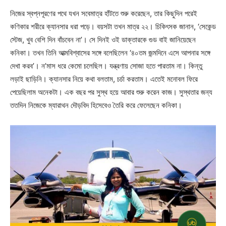
নিজের স্বপ্নপূরণের পথে যখন সবেমাত্র হাঁটতে শুরু করেছেন, তার কিছুদিন পরেই
কণিকার শরীরে ক্যানসার ধরা পড়ে। বয়সটা তখন মাত্র ২২। চিকিৎসক জানান, ‘সেকেন্ড
স্টেজ, খুব বেশি দিন বাঁচবেন না’। সে দিনই ওই ডাক্তারকে গুড বাই জানিয়েছেন
কনিকা। তখন তিনি আত্মবিশ্বাসের সঙ্গে বলেছিলেন ‘৪০তম জন্মদিনে এসে আপনার সঙ্গে
দেখা করব’। ন’মাস ধরে কেমো চলেছিল। যন্ত্রণায় সোজা হতে পারতাম না। কিন্তু
লড়াই ছাড়িনি। ক্যানসার নিয়ে কথা বলতাম, চর্চা করতাম। এতেই মনোবল ফিরে
পেয়েছিলাম অনেকটা। এক বছর পর সুস্থ হয়ে আবার শুরু করেন কাজ। সুস্থতার জন্য
ততদিন নিজেকে ম্যারাথন দৌড়বিদ হিসেবেও তৈরি করে ফেলেছেন কনিকা।