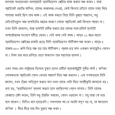
কলেজে অধ্যয়নরত অবস্থায়ই অ্যাভিয়েশন সেক্টরে কাজ করতে শুরু করেন। যারা
প্রাইভেট জেটের মালিক, তাদের খবরাখবর নেওয়া, কেউ কিনতে চাইলে তাকে তথ্য দিয়ে
সাহায্য করাই ছিল তার কাজ। এই কাজ করতে গিয়ে তিনি বুঝতে পারলেন, শুধু
মেইনটেন্যান্স আর ফ্লাইটের খরচের কারণে লোকে প্রাইভেট জেট কিনতে পারেন না।
তখন তিনি ভাবলেন, যারা ফ্লাইট চার্টার করতে চায় তাদের সঙ্গে চাটার্ড ফ্লাইট
অপারেটরদের সংযোগ ঘটিয়ে দেবেন। যেই ভাবা সেই কাজ। মাত্র ২২ বছর বয়সে
অ্যাভিয়েশন সেক্টরের চাকরি ছেড়ে তিনি অ্যাভিয়েশন স্টার্টআপ শুরু করেন। মাত্র ৫
হাজার ৬০০ রুপি নিয়ে শুরু হয় তার স্টার্টআপ। প্রথম ছয় মাস একজন ক্লায়েন্টও পেলেন
না। টাকা ধার করে চালিয়ে যেতে থাকলেন তার স্বপ্নের ব্যবসা।
এমন সময় কো-ফাউন্ডার হিসেবে যুক্ত হলেন চার্টার্ড অ্যাকাউন্টেন্ট সুধীর পার্লা। কণিকা
লোকজনকে প্রাইভেট প্লেন কেনার পরামর্শ দিতে শুরু করলেন। এক গণমাধ্যমে তিনি
জানান, যখন ট্রেড লাইসেন্স করতে যান তখন তাকে সেটা দিতে অস্বীকৃতি জানানো হয়।
বলা হয়, ‘অ্যাভিয়েশন’ ব্যবসা করতে হলে ব্যক্তিগত প্লেন লাগবে। তিনি তাদের
বোঝাতে চেষ্টা করেন, তিনি শুধু ট্রেডিং করবেন, প্লেন ওড়াবেন না। তবু তারা গো ধরে
বসে থাকেন। তিনিও হাল ছাড়েননি। সফলতার পথ যে অতটা মসৃণ হয় না, তা জানতেন
কণিকা । ধীরে ধীরে তার দিন ঘুরতে শুরু করল।