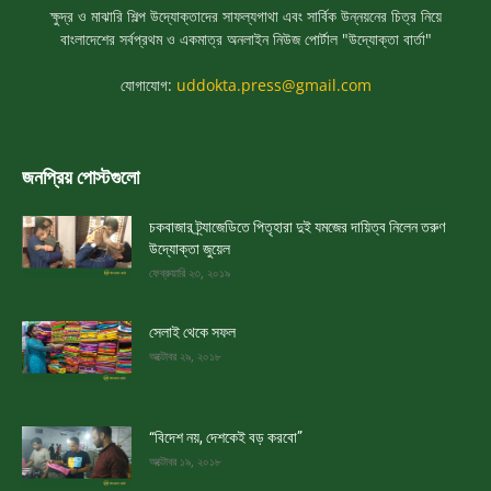
ক্ষুদ্র ও মাঝারি শিল্প উদ্যোক্তাদের সাফল্যগাথা এবং সার্বিক উন্নয়নের চিত্র নিয়ে
বাংলাদেশের সর্বপ্রথম ও একমাত্র অনলাইন নিউজ পোর্টাল "উদ্যোক্তা বার্তা"
যোগাযোগ:
uddokta.press@gmail.com
জনপ্রিয় পোস্টগুলো
চকবাজার ট্র্যাজেডিতে পিতৃহারা দুই যমজের দায়িত্ব নিলেন তরুণ
উদ্যোক্তা জুয়েল
ফেব্রুয়ারি ২৩, ২০১৯
সেলাই থেকে সফল
অক্টোবর ২৯, ২০১৮
“বিদেশ নয়, দেশকেই বড় করবো”
অক্টোবর ১৯, ২০১৮