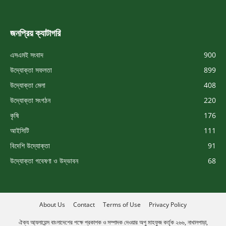
জনপ্রিয় ক্যাটাগরি
এসএমই সংবাদ
900
উদ্যোক্তা সফলতা
899
উদ্যোক্তা মেলা
408
উদ্যোক্তা সংগঠন
220
কৃষি
176
আইসিটি
111
বিদেশি উদ্যোক্তা
91
উদ্যোক্তা গবেষণা ও উদ্ভাবন
68
About Us
Contact
Terms of Use
Privacy Policy
ঐক্য আ্যলায়েন্স বাংলাদেশের পক্ষে প্রকাশক ও সম্পাদক দেওয়ার অপু মাহফুজ কর্তৃক ২৬৬, নাখালপাড়া,