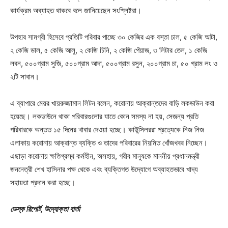
কার্যক্রম অব্যাহত থাকবে বলে জানিয়েছেন সংশ্লিষ্টরা।
উপহার সামগ্রী হিসেবে প্রতিটি পরিবার পাচ্ছে ৩০ কেজির এক বস্তা চাল, ৫ কেজি আটা,
২ কেজি ডাল, ৫ কেজি আলু, ২ কেজি চিনি, ২ কেজি পেঁয়াজ, ৩ লিটার তেল, ১ কেজি
লবন, ৫০০গ্রাম সুজি, ৫০০গ্রাম আদা, ৫০০গ্রাম রসুন, ২০০গ্রাম চা, ৫০ গ্রাম লং ও
২টি সাবান।
এ ব্যাপারে মেয়র খায়রুজ্জামান লিটন বলেন, করোনায় আক্রান্তদের বাড়ি লকডাউন করা
হয়েছে। লকডাউনে থাকা পরিবারগুলোর যাতে কোন সমস্য না হয়, সেজন্য প্রতি
পরিবারকে অন্তত ১৫ দিনের খাবার দেওয়া হচ্ছে। কাউন্সিলররা প্রত্যেকে নিজ নিজ
এলাকায় করোনায় আক্রান্ত ব্যক্তি ও তাদের পরিবারের নিয়মিত খোঁজখবর নিচ্ছেন।
এছাড়া করোনায় ক্ষতিগ্রস্থ কর্মহীন, অসহায়, গরীব মানুষকে মাননীয় প্রধানমন্ত্রী
জননেত্রী শেখ হাসিনার পক্ষ থেকে এবং ব্যক্তিগত উদ্যোগে অব্যাহতভাবে খাদ্য
সহায়তা প্রদান করা হচ্ছে।
ডেস্ক রিপোর্ট, উদ্যোক্তা বার্তা