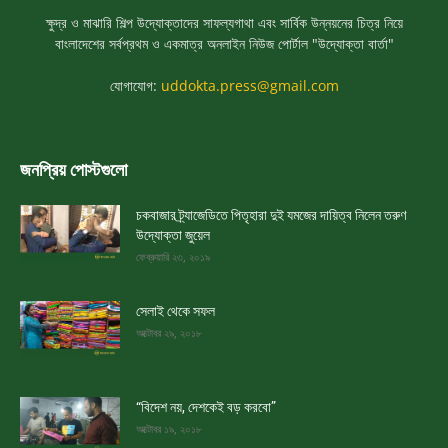
ক্ষুদ্র ও মাঝারি শিল্প উদ্যোক্তাদের সাফল্যগাথা এবং সার্বিক উন্নয়নের চিত্র নিয়ে
বাংলাদেশের সর্বপ্রথম ও একমাত্র অনলাইন নিউজ পোর্টাল "উদ্যোক্তা বার্তা"
যোগাযোগ:
uddokta.press@gmail.com
জনপ্রিয় পোস্টগুলো
চকবাজার ট্র্যাজেডিতে পিতৃহারা দুই যমজের দায়িত্ব নিলেন তরুণ
উদ্যোক্তা জুয়েল
ফেব্রুয়ারি ২৩, ২০১৯
সেলাই থেকে সফল
অক্টোবর ২৯, ২০১৮
“বিদেশ নয়, দেশকেই বড় করবো”
অক্টোবর ১৯, ২০১৮