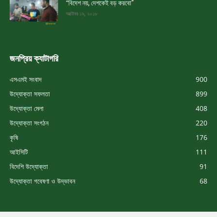
“বিদেশ নয়, দেশকেই বড় করবো”
অক্টোবর ১৯, ২০১৮
জনপ্রিয় ক্যাটাগরি
এসএমই সংবাদ
900
উদ্যোক্তা সফলতা
899
উদ্যোক্তা মেলা
408
উদ্যোক্তা সংগঠন
220
কৃষি
176
আইসিটি
111
বিদেশি উদ্যোক্তা
91
উদ্যোক্তা গবেষণা ও উদ্ভাবন
68