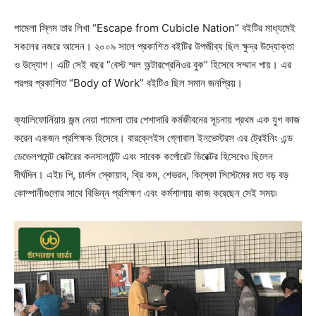
পামেলা স্লিম তার লিখা “Escape from Cubicle Nation” বইটির মাধ্যমেই
সকলের নজরে আসেন। ২০০৯ সালে প্রকাশিত বইটির উপজীব্য ছিল ক্ষুদ্র উদ্যোক্তা
ও উদ্যোগ। এটি সেই বছর “বেস্ট স্মল অন্টারপ্রেনিওর বুক” হিসেবে সম্মান পায়। এর
পরপর প্রকাশিত “Body of Work” বইটিও ছিল সমান জনপ্রিয়।
ক্যালিফোর্নিয়ায় জন্ম নেয়া পামেলা তার পেশাদারি কর্মজীবনের সূচনায় প্রথম এক যুগ কাজ
করেন একজন প্রশিক্ষক হিসেবে। বারক্লেইস গ্লোবাল ইনভেস্টরস এর ট্রেইনিং এন্ড
ডেভেলপমেন্ট সেক্টরের কনসালটেন্ট এবং সাবেক কর্পোরেট ডিরেক্টর হিসেবেও ছিলেন
দীর্ঘদিন। এইচ পি, চার্লস স্কোয়াব, থ্রি কম, শেভরন, কিস্কো সিস্টেমের মত বড় বড়
কোম্পানীগুলোর সাথে বিভিন্ন প্রশিক্ষণ এবং কর্মশালায় কাজ করেছেন সেই সময়৷