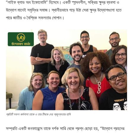
“লাইফ ব্লাড অব ইকোনোমি” হিসেবে। একটি স্পন্দনশীল, সক্রিয় ক্ষুদ্র ব্যবসা ও
উদ্যোগ মানেই সমৃদ্ধির সমাজ। স্থানীয়ভাবে গড়ে উঠা সেরা ক্ষুদ্র উদ্যোগগুলো হতে
পারে জাতীয় ও বৈশ্বিক সফলতার সোপান।
প্রতিটি সফল কর্মশালা তাকে ও তার টিমকে দেয় প্রফুল্লতার হাসি
সম্প্রতি একটি কনফারেন্সে তাকে দর্শক সারি থেকে প্রশ্ন ছোড়া হয়, “উদ্যোগ গ্রহনের