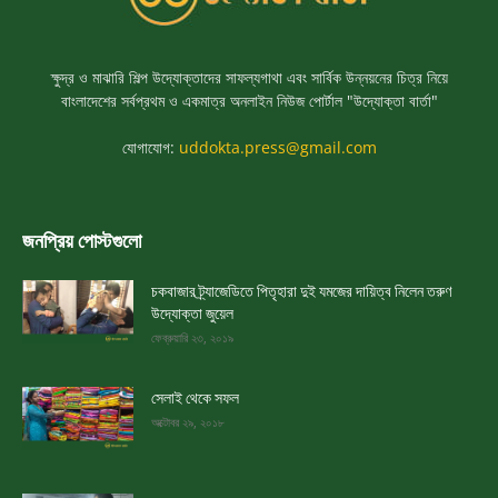
ক্ষুদ্র ও মাঝারি শিল্প উদ্যোক্তাদের সাফল্যগাথা এবং সার্বিক উন্নয়নের চিত্র নিয়ে
বাংলাদেশের সর্বপ্রথম ও একমাত্র অনলাইন নিউজ পোর্টাল "উদ্যোক্তা বার্তা"
যোগাযোগ:
uddokta.press@gmail.com
জনপ্রিয় পোস্টগুলো
চকবাজার ট্র্যাজেডিতে পিতৃহারা দুই যমজের দায়িত্ব নিলেন তরুণ
উদ্যোক্তা জুয়েল
ফেব্রুয়ারি ২৩, ২০১৯
সেলাই থেকে সফল
অক্টোবর ২৯, ২০১৮