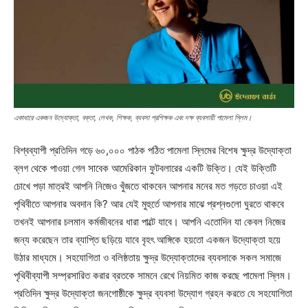
একাধারে একজন উদ্যোক্তা, বক্তা, লেখক, শিক্ষক, ব্যবসা প্রশিক্ষক এবং দক্ষ ব্যবসায়ী পামেলা স্লিম।
বিশ্বব্যাপী প্রতিদিন গড়ে ৬০,০০০ পাঠক পঠিত পামেলা স্লিমের বিশেষ ক্ষুদ্র উদ্যোক্তা
ব্লগ থেকে পাওয়া গেল সাবেক আমেরিকান ফুটবলারের একটি উক্তি। যেই উক্তিটি
চোখে পড়া মাত্রই আপনি নিজেও খুঁজতে থাকবেন আপনার মনের মত গড়তে চাওয়া এই
পৃথিবীতে আপনার অবদান কি? আর যেই মুহুর্তে আপনার মাঝে প্রশ্নগুলো ঘুরতে থাকবে
তখনই আপনার চলমান কর্মজীবনের ধারা পাল্টে যাবে। আপনি এতোদিন যা কেবল নিজের
জন্য করেছেন তার ব্যাপ্তি ছড়িয়ে যাবে বৃহৎ আঙ্গিকে হয়তো একজন উদ্যোক্তা হয়ে
উঠার মাধ্যমে। সহযোগিতা ও বলিষ্ঠতায় ক্ষুদ্র উদ্যোক্তাদের ব্যবসাকে সকল সমাজে
পৃথিবীব্যাপী সম্প্রসারিত করার ব্রতকে সামনে রেখে নিয়মিত কাজ করছে পামেলা স্লিম।
প্রতিদিন ক্ষুদ্র উদ্যোক্তা জনগোষ্ঠীকে ক্ষুদ্র ব্যবসা উদ্যোগ গ্রহন করতে যে সহযোগিতা