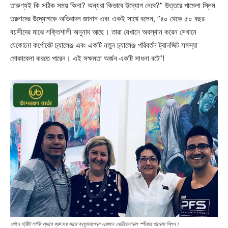
তারুণ্যই কি সঠিক সময় কিনা? অন্যরা কিভাবে উদ্যোগ নেবে?” উত্তরে পামেলা স্লিম
তরুণদের উদ্যোগকে অভিবাদন জানান এবং একই সাথে বলেন, ”৪০ থেকে ৫০ বছর
বয়সীদের মাঝে শক্তিশালী অনুনাদ আছে। তারা যেখানে অবস্থান করেন সেখানে
যেকোনো কর্পোরেট চ্যালেঞ্জ এবং একটি নতুন চ্যালেঞ্জ পরিবর্তন ট্রানজিট সমস্যা
মোকাবেলা করতে পারেন। এই সক্ষমতা অর্জন একটি সাধনা বটে”!
মেইন স্ট্রীট লার্নিং ল্যাবে ক্রু’দের সাথে বন্ধুভাবাপন্ন একজন মোটিভেশনাল স্পীকার পামেলা স্লিম।