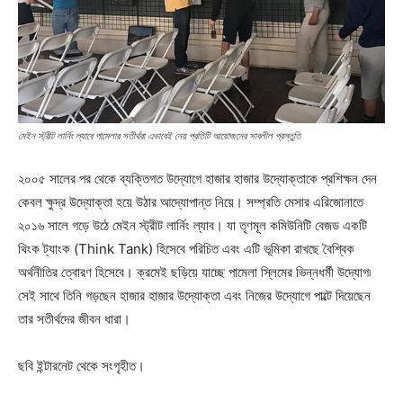
মেইন স্ট্রীট লার্নিং ল্যাবে পামেলার সতীর্থরা এভাবেই নেয় প্রতিটি আয়োজনের সাবলীল প্রস্তুতি
২০০৫ সালের পর থেকে ব্যক্তিগত উদ্যোগে হাজার হাজার উদ্যোক্তাকে প্রশিক্ষন দেন
কেবল ক্ষুদ্র উদ্যোক্তা হয়ে উঠার আদ্যোপান্ত নিয়ে। সম্প্রতি মেসার এরিজোনাতে
২০১৬ সালে গড়ে উঠে মেইন স্ট্রীট লার্নিং ল্যাব। যা তৃণমূল কমিউনিটি বেজড একটি
থিংক ট্যাংক (Think Tank) হিসেবে পরিচিত এবং এটি ভূমিকা রাখছে বৈশ্বিক
অর্থনীতির ত্বোরণ হিসেবে। ক্রমেই ছড়িয়ে যাচ্ছে পামেলা স্লিমের ভিন্নধর্মী উদ্যোগ৷
সেই সাথে তিনি গড়ছেন হাজার হাজার উদ্যোক্তা এবং নিজের উদ্যোগে পাল্টে দিয়েছেন
তার সতীর্থদের জীবন ধারা।
ছবি ইন্টারনেট থেকে সংগৃহীত।