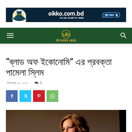
“ব্লাড অফ ইকোনোমি” এর প্রবক্তা
পামেলা স্লিম
ডিসেম্বর ১৩, ২০১৮
0